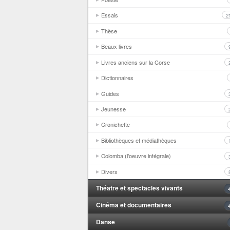
Essais
2
Thèse
Beaux livres
Livres anciens sur la Corse
Dictionnaires
Guides
Jeunesse
Cronichette
Bibliothèques et médiathèques
Colomba (l'oeuvre intégrale)
Divers
Théâtre et spectacles vivants
Cinéma et documentaires
Danse