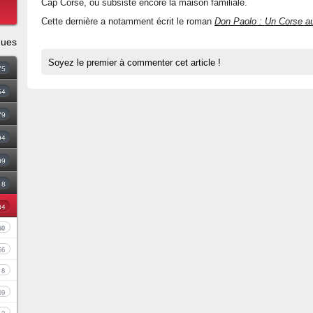
Cap Corse, où subsiste encore la maison familiale.
Cette dernière a notamment écrit le roman
Don Paolo : Un Corse a
ques
Soyez le premier à commenter cet article !
75
54
79
94
09
18
34
60
56
8
69