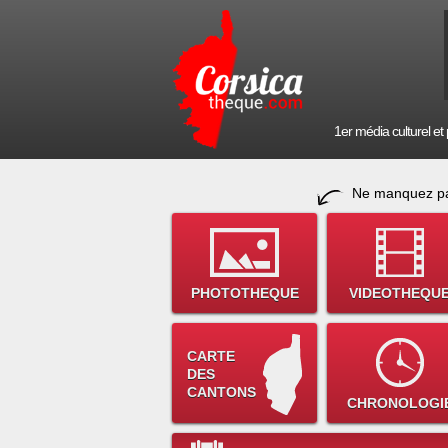
1er média culturel et p
Ne manquez pa
PHOTOTHEQUE
VIDEOTHEQU
CARTE
DES
CANTONS
CHRONOLOGI