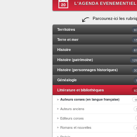
L'AGENDA EVENEMENTIEL
Parcourez-ici les rubri
Territoires
9
Terre et mer
1
Histoire
6
Histoire (patrimoine)
12
Histoire (personnages historiques)
3
Généalogie
Littérature et bibliothèques
8
Auteurs corses (en langue française)
1
Auteurs anciens
Editeurs corses
Romans et nouvelles
Poésie