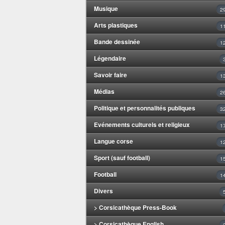
Musique
2
Arts plastiques
1
Bande dessinée
1
Légendaire
Savoir faire
1
Médias
2
Politique et personnalités publiques
3
Evénements culturels et religieux
1
Langue corse
1
Sport (sauf football)
1
Football
1
Divers
> Corsicathèque Press-Book
> Corsicathèque English