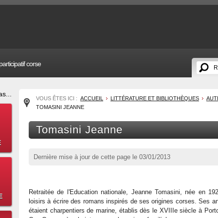
articipatif corse
s...
VOUS ÊTES ICI :
ACCUEIL
LITTÉRATURE ET BIBLIOTHÈQUES
AUT
TOMASINI JEANNE
Tomasini Jeanne
E
Dernière mise à jour de cette page le
03/01/2013
Retraitée de l'Education nationale, Jeanne Tomasini, née en 1
E
loisirs à écrire des romans inspirés de ses origines corses. Ses a
étaient charpentiers de marine, établis dès le XVIIIe siècle à Port