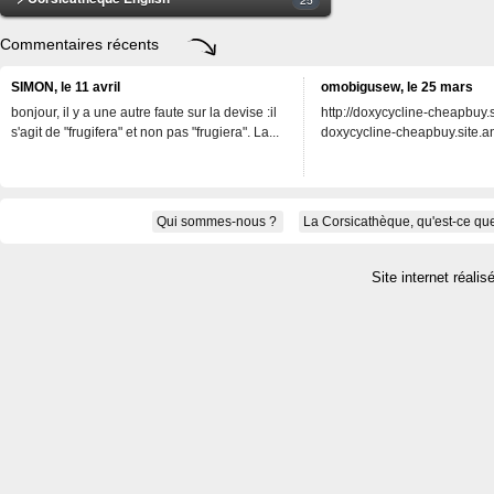
Commentaires récents
SIMON, le 11 avril
omobigusew, le 25 mars
bonjour, il y a une autre faute sur la devise :il
http://doxycycline-cheapbuy.si
s'agit de "frugifera" et non pas "frugiera". La...
doxycycline-cheapbuy.site.an
Qui sommes-nous ?
La Corsicathèque, qu'est-ce que
Site internet réalis