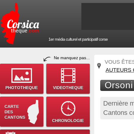
1er média culturel et participatif corse
Ne manquez pas...
VOUS ÊTES 
AUTEURS 
Orsoni
PHOTOTHEQUE
VIDEOTHEQUE
Dernière m
CARTE
Cantons co
DES
CANTONS
CHRONOLOGIE