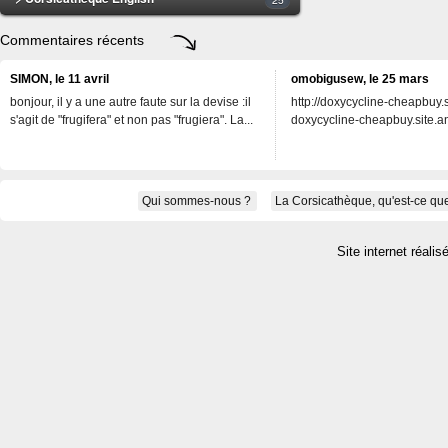
Commentaires récents
SIMON, le 11 avril
omobigusew, le 25 mars
bonjour, il y a une autre faute sur la devise :il
http://doxycycline-cheapbuy.si
s'agit de "frugifera" et non pas "frugiera". La...
doxycycline-cheapbuy.site.an
Qui sommes-nous ?
La Corsicathèque, qu'est-ce que
Site internet réalis