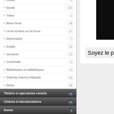
2
Essais
212
Thèse
3
Beaux livres
99
Livres anciens sur la Corse
21
Dictionnaires
7
Guides
35
Soyez le p
Jeunesse
27
Cronichette
5
Bibliothèques et médiathèques
14
Colomba (l'oeuvre intégrale)
30
Divers
86
Théâtre et spectacles vivants
43
Cinéma et documentaires
40
Danse
8