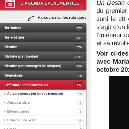
Un Destin c
L'AGENDA EVENEMENTIEL
du premier 
Parcourez-ici les rubriques
sorti le 20
s’agit d’un 
Territoires
975
l’intérieur
Terre et mer
154
et sa révolt
Histoire
679
Voir ci-de
Histoire (patrimoine)
1294
avec Maria
Histoire (personnages historiques)
309
octobre 20
Généalogie
18
Littérature et bibliothèques
834
Auteurs corses (en langue française)
160
Auteurs anciens
56
Editeurs corses
8
Romans et nouvelles
69
Poésie