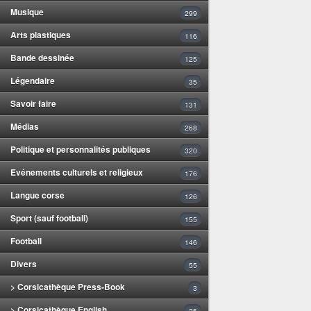
Musique
299
Arts plastiques
116
Bande dessinée
125
Légendaire
35
Savoir faire
131
Médias
268
Politique et personnalités publiques
320
Evénements culturels et religieux
176
Langue corse
126
Sport (sauf football)
155
Football
146
Divers
55
> Corsicathèque Press-Book
3
> Corsicathèque English
25