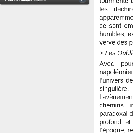
tourmente 
les déchi
apparemment
se sont em
humbles, ex
verve des p
>
Les Oubli
Avec pour
napoléonie
l’univers d
singulièr
l’avènemen
chemins i
paradoxal d
profond et
l’époque, re