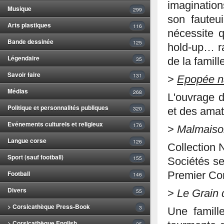
imagination
Musique
299
son fauteu
Arts plastiques
116
nécessite q
Bande dessinée
125
hold-up… ra
Légendaire
35
de la fami
Savoir faire
131
>
Epopée na
Médias
268
L'ouvrage d
Politique et personnalités publiques
320
et des amate
Evénements culturels et religieux
176
>
Malmaiso
Langue corse
126
Collection 
Sport (sauf football)
155
Sociétés se
Football
Premier Co
146
Divers
55
>
Le Grain 
> Corsicathèque Press-Book
3
Une famill
> Corsicathèque English
25