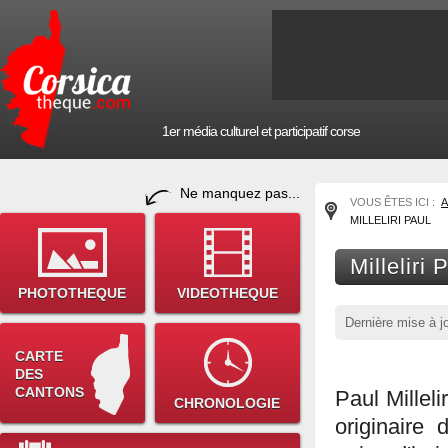
1er média culturel et participatif corse
Ne manquez pas...
VOUS ÊTES ICI :
A
MILLELIRI PAUL
Milleliri 
PHOTOTHEQUE
VIDEOTHEQUE
Dernière mise à j
CARTE
DES
CANTONS
Paul Milleli
CHRONOLOGIE
originaire