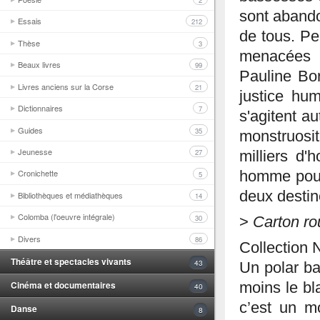
2
sont abando
Essais
212
de tous. Pe
Thèse
3
menacées p
Beaux livres
99
Pauline Bo
Livres anciens sur la Corse
21
justice hu
Dictionnaires
7
s'agitent a
Guides
35
monstruosi
Jeunesse
27
milliers d'
Cronichette
homme pour e
5
deux destin
Bibliothèques et médiathèques
14
Colomba (l'oeuvre intégrale)
30
>
Carton r
Divers
86
Collection 
Théâtre et spectacles vivants
43
Un polar bal
Cinéma et documentaires
moins le bl
40
c’est un m
Danse
8