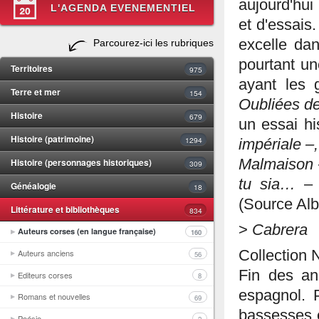
aujourd'hui
L'AGENDA EVENEMENTIEL
et d'essais.
excelle dan
Parcourez-ici les rubriques
pourtant un
Territoires
975
ayant les 
Terre et mer
154
Oubliées de
Histoire
679
un essai h
Histoire (patrimoine)
1294
impériale –,
Histoire (personnages historiques)
Malmaison
309
tu sia…
– e
Généalogie
18
(Source Alb
Littérature et bibliothèques
834
>
Cabrera
Auteurs corses (en langue française)
160
Collection 
Auteurs anciens
56
Fin des ann
Editeurs corses
8
espagnol. 
Romans et nouvelles
69
bassesses e
Poésie