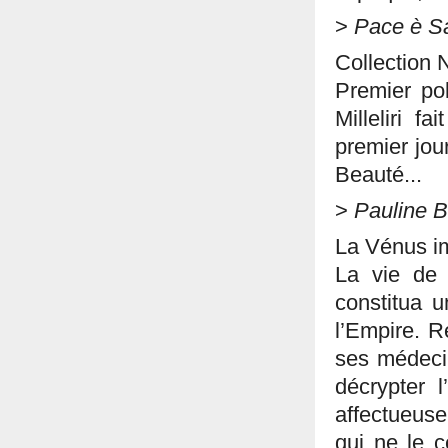
>
Pace è Sa
Collection 
Premier pol
Milleliri f
premier jour
Beauté...
>
Pauline B
La Vénus i
La vie de
constitua 
l’Empire. R
ses médecin
décrypter 
affectueus
qui ne le 