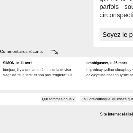
parfois s
circonspect
Soyez le p
Commentaires récents
SIMON, le 11 avril
omobigusew, le 25 mars
bonjour, il y a une autre faute sur la devise :il
http://doxycycline-cheapbuy.si
s'agit de "frugifera" et non pas "frugiera". La...
doxycycline-cheapbuy.site.an
Qui sommes-nous ?
La Corsicathèque, qu'est-ce que
Site internet réalis