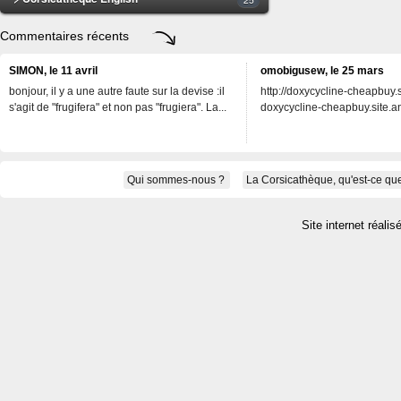
Commentaires récents
SIMON, le 11 avril
omobigusew, le 25 mars
bonjour, il y a une autre faute sur la devise :il
http://doxycycline-cheapbuy.si
s'agit de "frugifera" et non pas "frugiera". La...
doxycycline-cheapbuy.site.an
Qui sommes-nous ?
La Corsicathèque, qu'est-ce que
Site internet réalis