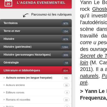
Yann Le Bo
L'AGENDA EVENEMENTIEL
rock
Ghost
Parcourez-ici les rubriques
qu’il invest
l'autodér
Territoires
975
scène dans
Terre et mer
154
travaillé d
Histoire
679
corre u pes
Histoire (patrimoine)
1294
des ouvrage
Histoire (personnages historiques)
309
Secret de 
loin
(M. Cast
Généalogie
18
2011). Il a
Littérature et bibliothèques
834
naturels
,
Pa
Auteurs corses (en langue française)
160
pré
.
Auteurs anciens
56
> Yann Le B
Editeurs corses
8
Frequenza,
Romans et nouvelles
69
Poésie