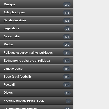
Musique
299
Arts plastiques
116
Bande dessinée
125
Légendaire
35
Savoir faire
131
Médias
268
Politique et personnalités publiques
320
Evénements culturels et religieux
176
Langue corse
126
Sport (sauf football)
155
Football
146
Divers
55
> Corsicathèque Press-Book
3
> Corsicathèque English
25