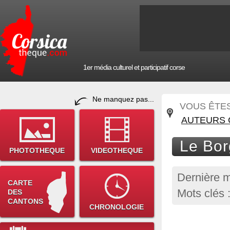
1er média culturel et participatif corse
Ne manquez pas...
VOUS ÊTES 
AUTEURS 
Le Bo
PHOTOTHEQUE
VIDEOTHEQUE
Dernière m
CARTE
Mots clés 
DES
CANTONS
CHRONOLOGIE