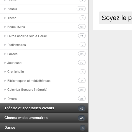
2
Essais
212
Soyez le p
Thèse
3
Beaux livres
99
Livres anciens sur la Corse
21
Dictionnaires
7
Guides
35
Jeunesse
27
Cronichette
5
Bibliothèques et médiathèques
14
Colomba (l'oeuvre intégrale)
30
Divers
86
Théâtre et spectacles vivants
43
Cinéma et documentaires
40
Danse
8