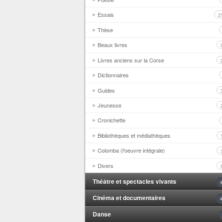
Essais
2
Thèse
Beaux livres
Livres anciens sur la Corse
Dictionnaires
Guides
Jeunesse
Cronichette
Bibliothèques et médiathèques
Colomba (l'oeuvre intégrale)
Divers
Théâtre et spectacles vivants
Cinéma et documentaires
Danse