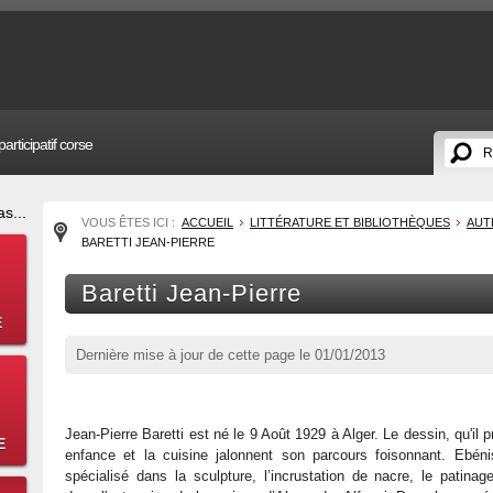
articipatif corse
s...
VOUS ÊTES ICI :
ACCUEIL
LITTÉRATURE ET BIBLIOTHÈQUES
AUT
BARETTI JEAN-PIERRE
Baretti Jean-Pierre
E
Dernière mise à jour de cette page le
01/01/2013
Jean-Pierre Baretti est né le 9 Août 1929 à Alger. Le dessin, qu'il 
E
enfance et la cuisine jalonnent son parcours foisonnant. Ebén
spécialisé dans la sculpture, l’incrustation de nacre, le patinag