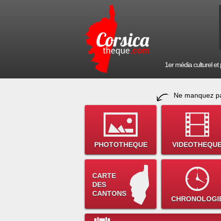
1er média culturel et p
Ne manquez pa
PHOTOTHEQUE
VIDEOTHEQU
CARTE
DES
CANTONS
CHRONOLOGI