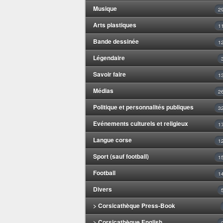
Musique
2
Arts plastiques
1
Bande dessinée
1
Légendaire
Savoir faire
1
Médias
2
Politique et personnalités publiques
3
Evénements culturels et religieux
1
Langue corse
1
Sport (sauf football)
1
Football
1
Divers
> Corsicathèque Press-Book
> Corsicathèque English