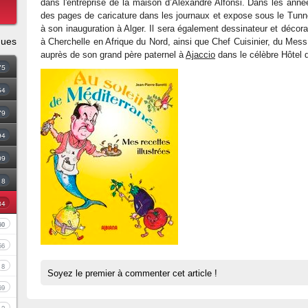
dans l'entreprise de la maison d’Alexandre Alfonsi. Dans les années
des pages de caricature dans les journaux et expose sous le Tunn
à son inauguration à Alger. Il sera également dessinateur et décor
ques
à Cherchelle en Afrique du Nord, ainsi que Chef Cuisinier, du Mess d
auprès de son grand père paternel à
Ajaccio
dans le célèbre Hôtel 
75
54
79
94
09
18
34
60
56
8
Soyez le premier à commenter cet article !
69