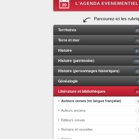
L'AGENDA EVENEMENTIEL
Parcourez-ici les rubri
Territoires
9
Terre et mer
1
Histoire
6
Histoire (patrimoine)
12
Histoire (personnages historiques)
3
Généalogie
Littérature et bibliothèques
8
Auteurs corses (en langue française)
1
Auteurs anciens
Editeurs corses
Romans et nouvelles
Poésie