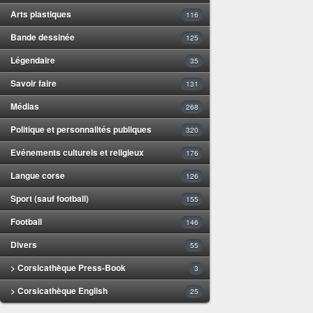
Arts plastiques
116
Bande dessinée
125
Légendaire
35
Savoir faire
131
Médias
268
Politique et personnalités publiques
320
Evénements culturels et religieux
176
Langue corse
126
Sport (sauf football)
155
Football
146
Divers
55
> Corsicathèque Press-Book
3
> Corsicathèque English
25