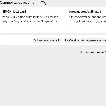
Commentaires récents
SIMON, le 11 avril
omobigusew, le 25 mars
bonjour, il y a une autre faute sur la devise :il
http://doxycycline-cheapbuy.si
s'agit de "frugifera" et non pas "frugiera". La...
doxycycline-cheapbuy.site.an
Qui sommes-nous ?
La Corsicathèque, qu'est-ce que
Site internet réalis