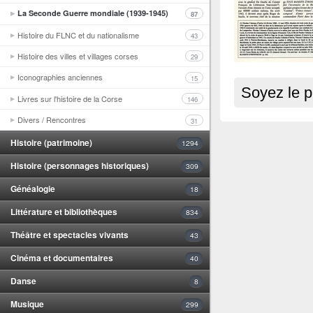
La Seconde Guerre mondiale (1939-1945)
87
Histoire du FLNC et du nationalisme
43
Histoire des villes et villages corses
29
Iconographies anciennes
15
Soyez le p
Livres sur l'histoire de la Corse
146
Divers / Rencontres
31
Histoire (patrimoine)
1294
Histoire (personnages historiques)
309
Généalogie
18
Littérature et bibliothèques
834
Théâtre et spectacles vivants
43
Cinéma et documentaires
40
Danse
8
Musique
299