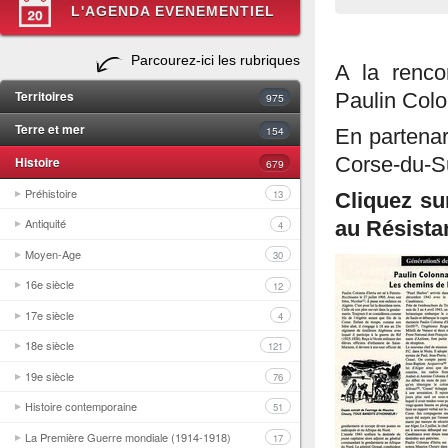
L'AGENDA EVENEMENTIEL
Parcourez-ici les rubriques
A la renco
Territoires
Paulin Colon
975
Terre et mer
154
En partena
Histoire
Corse-du-Su
679
Préhistoire
13
Cliquez su
Antiquité
au Résista
4
Moyen-Age
30
16e siècle
12
17e siècle
4
18e siècle
121
19e siècle
76
Histoire contemporaine
51
La Première Guerre mondiale (1914-1918)
17