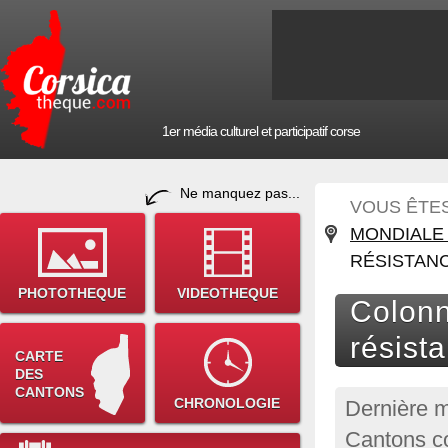
1er média culturel et participatif corse
Ne manquez pas...
VOUS ÊTES 
MONDIALE 
RÉSISTAN
PHOTOTHEQUE
VIDEOTHEQUE
Colonn
résist
CARTE
DES
CANTONS
CHRONOLOGIE
Dernière m
Cantons co