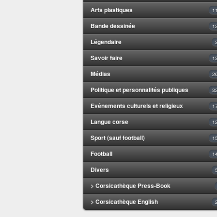
Arts plastiques
1
Bande dessinée
1
Légendaire
Savoir faire
1
Médias
2
Politique et personnalités publiques
3
Evénements culturels et religieux
1
Langue corse
1
Sport (sauf football)
1
Football
1
Divers
> Corsicathèque Press-Book
> Corsicathèque English