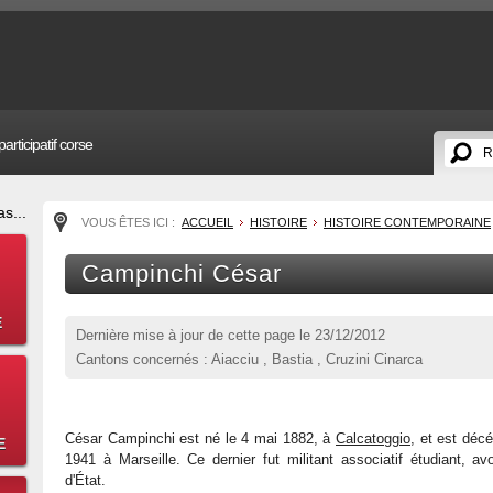
articipatif corse
s...
VOUS ÊTES ICI :
ACCUEIL
HISTOIRE
HISTOIRE CONTEMPORAINE
Campinchi César
E
Dernière mise à jour de cette page le
23/12/2012
Cantons concernés : Aiacciu , Bastia , Cruzini Cinarca
César Campinchi est né le 4 mai 1882, à
Calcatoggio
, et est décé
E
1941 à Marseille. Ce dernier fut militant associatif étudiant, 
d'État.