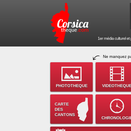
1er média culturel et p
Ne manquez pa
PHOTOTHEQUE
VIDEOTHEQU
CARTE
DES
CANTONS
CHRONOLOGI