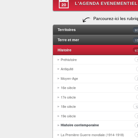
L'AGENDA EVENEMENTIEL
Parcourez-ici les rubri
Territoires
9
Terre et mer
1
Histoire
6
Préhistoire
Antiquité
Moyen-Age
16e siècle
17e siècle
18e siècle
1
19e siècle
Histoire contemporaine
La Première Guerre mondiale (1914-1918)