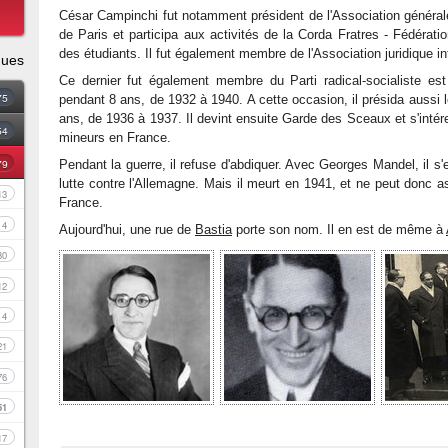
César Campinchi fut notamment président de l'Association général
de Paris et participa aux activités de la Corda Fratres - Fédératio
des étudiants. Il fut également membre de l'Association juridique in
ques
Ce dernier fut également membre du Parti radical-socialiste est
75
pendant 8 ans, de 1932 à 1940. A cette occasion, il présida aussi 
ans, de 1936 à 1937. Il devint ensuite Garde des Sceaux et s'intér
54
mineurs en France.
79
Pendant la guerre, il refuse d'abdiquer. Avec Georges Mandel, il s'
lutte contre l'Allemagne. Mais il meurt en 1941, et ne peut donc ass
13
France.
4
Aujourd'hui, une rue de
Bastia
porte son nom. Il en est de même à
30
12
4
21
76
51
17