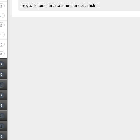
Soyez le premier à commenter cet article !
87
43
29
15
46
31
94
09
18
34
43
40
8
99