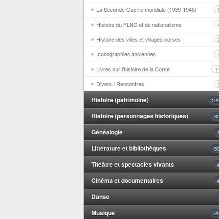
La Seconde Guerre mondiale (1939-1945)
Histoire du FLNC et du nationalisme
Histoire des villes et villages corses
Iconographies anciennes
Livres sur l'histoire de la Corse
1
Divers / Rencontres
Histoire (patrimoine)
12
Histoire (personnages historiques)
3
Généalogie
Littérature et bibliothèques
8
Théâtre et spectacles vivants
Cinéma et documentaires
Danse
Musique
2