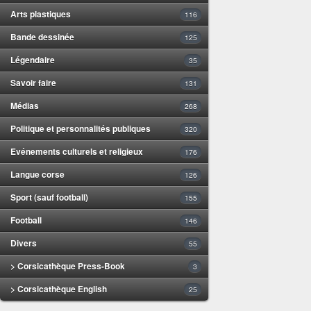
Arts plastiques
116
Bande dessinée
125
Légendaire
35
Savoir faire
131
Médias
268
Politique et personnalités publiques
320
Evénements culturels et religieux
176
Langue corse
126
Sport (sauf football)
155
Football
146
Divers
55
> Corsicathèque Press-Book
3
> Corsicathèque English
25