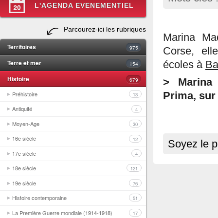
L'AGENDA EVENEMENTIEL
Parcourez-ici les rubriques
Marina Mad
Territoires
975
Corse, elle
Terre et mer
écoles à
Ba
154
Histoire
679
> Marina 
Préhistoire
Prima, sur 
13
Antiquité
4
Moyen-Age
30
16e siècle
12
Soyez le p
17e siècle
4
18e siècle
121
19e siècle
76
Histoire contemporaine
51
La Première Guerre mondiale (1914-1918)
17