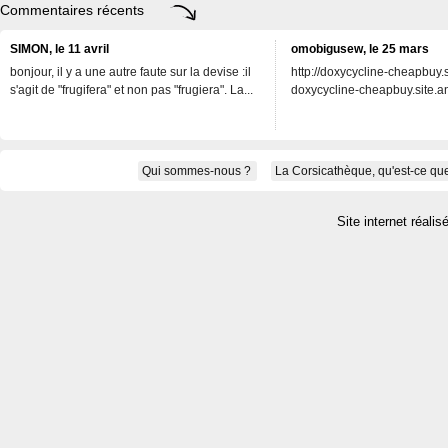
Commentaires récents
SIMON, le 11 avril
omobigusew, le 25 mars
bonjour, il y a une autre faute sur la devise :il
http://doxycycline-cheapbuy.si
s'agit de "frugifera" et non pas "frugiera". La...
doxycycline-cheapbuy.site.an
Qui sommes-nous ?
La Corsicathèque, qu'est-ce que
Site internet réalis