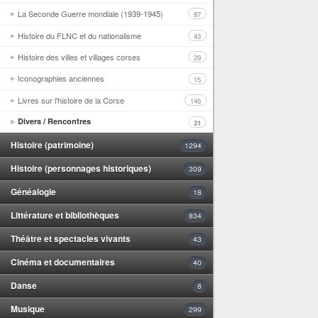
La Seconde Guerre mondiale (1939-1945)
87
Histoire du FLNC et du nationalisme
43
Histoire des villes et villages corses
29
Iconographies anciennes
15
Livres sur l'histoire de la Corse
146
Divers / Rencontres
31
Histoire (patrimoine)
1294
Histoire (personnages historiques)
309
Généalogie
18
Littérature et bibliothèques
834
Théâtre et spectacles vivants
43
Cinéma et documentaires
40
Danse
8
Musique
299