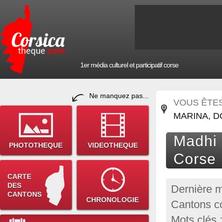
1er média culturel et participatif corse
Ne manquez pas...
VOUS ÊTES 
MARINA, D
Madhi 
PHOTOTHEQUE
VIDEOTHEQUE
Corse
CARTE
DES
Dernière m
CANTONS
CHRONOLOGIE
Cantons co
Mots clés 