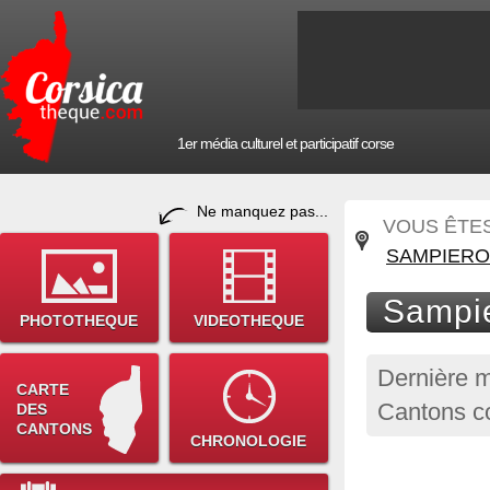
1er média culturel et participatif corse
Ne manquez pas...
VOUS ÊTES 
SAMPIERO 
Sampie
PHOTOTHEQUE
VIDEOTHEQUE
Dernière m
CARTE
Cantons co
DES
CANTONS
CHRONOLOGIE