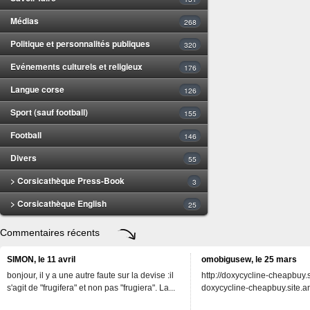
Médias
268
Politique et personnalités publiques
320
Evénements culturels et religieux
176
Langue corse
126
Sport (sauf football)
155
Football
146
Divers
55
> Corsicathèque Press-Book
3
> Corsicathèque English
25
Commentaires récents
SIMON, le 11 avril
omobigusew, le 25 mars
bonjour, il y a une autre faute sur la devise :il
http://doxycycline-cheapbuy.si
s'agit de "frugifera" et non pas "frugiera". La...
doxycycline-cheapbuy.site.an