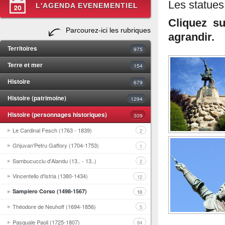
Les statue
L'AGENDA EVENEMENTIEL
Cliquez s
Parcourez-ici les rubriques
agrandir.
Territoires
975
Terre et mer
154
Histoire
679
Histoire (patrimoine)
1294
Histoire (personnages historiques)
309
Le Cardinal Fesch (1763 - 1839)
2
Ghjuvan'Petru Gaffory (1704-1753)
1
Sambucucciu d'Alandu (13.. - 13..)
2
Vincentello d'Istria (1380-1434)
12
Sampiero Corso (1498-1567)
10
Théodore de Neuhoff (1694-1856)
5
Pasquale Paoli (1725-1807)
64