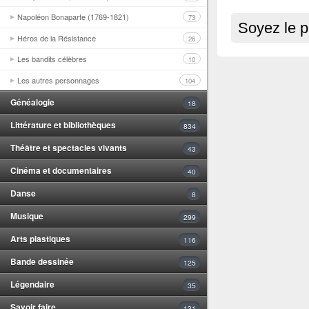
Napoléon Bonaparte (1769-1821)
73
Soyez le p
Héros de la Résistance
26
Les bandits célèbres
10
Les autres personnages
104
Généalogie
18
Littérature et bibliothèques
834
Théâtre et spectacles vivants
43
Cinéma et documentaires
40
Danse
8
Musique
299
Arts plastiques
116
Bande dessinée
125
Légendaire
35
Savoir faire
131