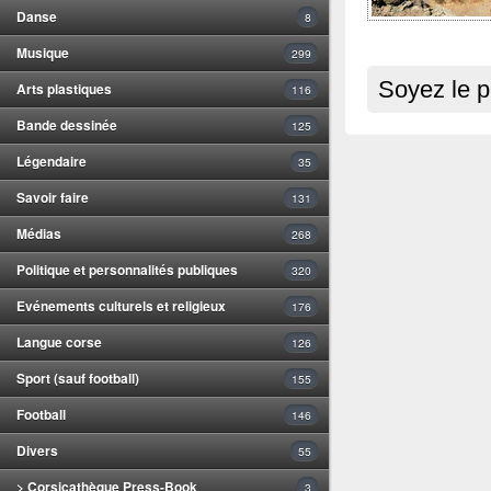
Danse
8
Musique
299
Soyez le p
Arts plastiques
116
Bande dessinée
125
Légendaire
35
Savoir faire
131
Médias
268
Politique et personnalités publiques
320
Evénements culturels et religieux
176
Langue corse
126
Sport (sauf football)
155
Football
146
Divers
55
> Corsicathèque Press-Book
3