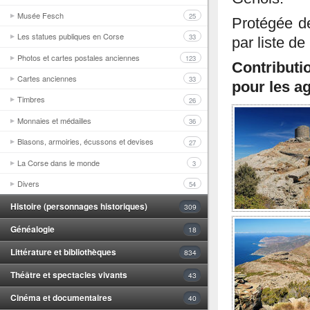
Musée Fesch
25
Protégée de
Les statues publiques en Corse
33
par liste de
Photos et cartes postales anciennes
123
Contributi
Cartes anciennes
33
pour les ag
Timbres
26
Monnaies et médailles
36
Blasons, armoiries, écussons et devises
27
La Corse dans le monde
3
Divers
54
Histoire (personnages historiques)
309
Généalogie
18
Littérature et bibliothèques
834
Théâtre et spectacles vivants
43
Cinéma et documentaires
40