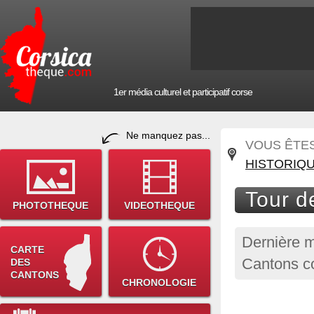
1er média culturel et participatif corse
Ne manquez pas...
VOUS ÊTES 
HISTORIQ
Tour d
PHOTOTHEQUE
VIDEOTHEQUE
Dernière m
CARTE
Cantons c
DES
CANTONS
CHRONOLOGIE