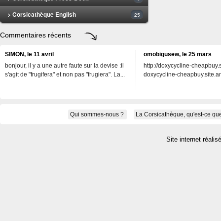
> Corsicathèque English
25
Commentaires récents
SIMON, le 11 avril
omobigusew, le 25 mars
bonjour, il y a une autre faute sur la devise :il
http://doxycycline-cheapbuy.si
s'agit de "frugifera" et non pas "frugiera". La...
doxycycline-cheapbuy.site.an
Qui sommes-nous ?
La Corsicathèque, qu'est-ce que
Site internet réalis