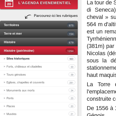
La tour de 
L'AGENDA EVENEMENTIEL
di Seneca)
Parcourez-ici les rubriques
cheval » s
564 m d'alti
Territoires
975
est un rema
Terre et mer
154
Tyrrhénienn
Histoire
679
(381m) par 
Histoire (patrimoine)
1294
Nicolas (dé
Sites historiques
483
sous la d
Forts, châteaux et citadelles
stationneme
33
haut maqui
Tours génoises
39
Eglises, chapelles et couvents
281
La Torre 
Monuments aux morts
34
l'emplaceme
construite 
Ponts
23
Places
20
De 1556 à 1
Musées
21
Génois.