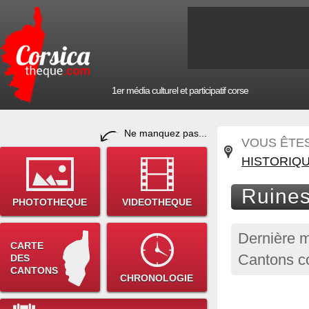
1er média culturel et participatif corse
Ne manquez pas...
VOUS ÊTES 
HISTORIQ
Ruines
PHOTOTHEQUE
VIDEOTHEQUE
Dernière m
CARTE
Cantons co
DES
CANTONS
CHRONOLOGIE