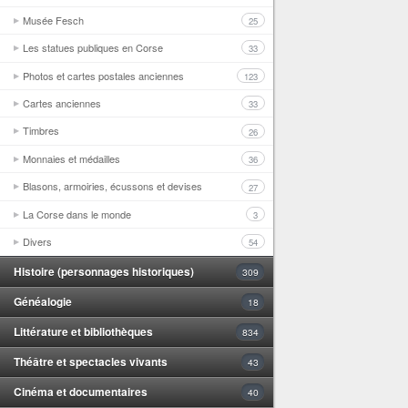
Musée Fesch
25
Les statues publiques en Corse
33
Photos et cartes postales anciennes
123
Cartes anciennes
33
Timbres
26
Monnaies et médailles
36
Blasons, armoiries, écussons et devises
27
La Corse dans le monde
3
Divers
54
Histoire (personnages historiques)
309
Généalogie
18
Littérature et bibliothèques
834
Théâtre et spectacles vivants
43
Cinéma et documentaires
40