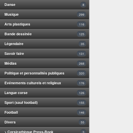
Danse
8
Musique
299
Arts plastiques
116
Bande dessinée
125
Légendaire
35
Savoir faire
131
Médias
268
Politique et personnalités publiques
320
Evénements culturels et religieux
176
Langue corse
126
Sport (sauf football)
155
Football
146
Divers
55
> Corsicathèque Press-Book
3