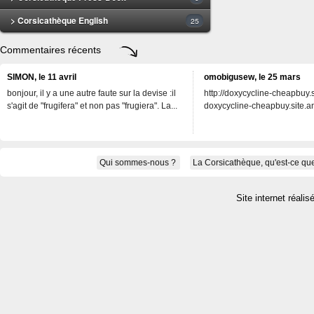
> Corsicathèque English
25
Commentaires récents
SIMON, le 11 avril
omobigusew, le 25 mars
bonjour, il y a une autre faute sur la devise :il
http://doxycycline-cheapbuy.si
s'agit de "frugifera" et non pas "frugiera". La...
doxycycline-cheapbuy.site.an
Qui sommes-nous ?
La Corsicathèque, qu'est-ce que
Site internet réalis