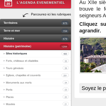
Au XIIe siè
L'AGENDA EVENEMENTIEL
trouve le 
Parcourez-ici les rubriques
seigneurs A
Territoires
975
Cliquez s
agrandir.
Terre et mer
154
Histoire
679
Histoire (patrimoine)
1294
Sites historiques
483
Forts, châteaux et citadelles
33
Tours génoises
39
Eglises, chapelles et couvents
281
Monuments aux morts
34
Soyez le p
Ponts
23
Places
20
Musées
21