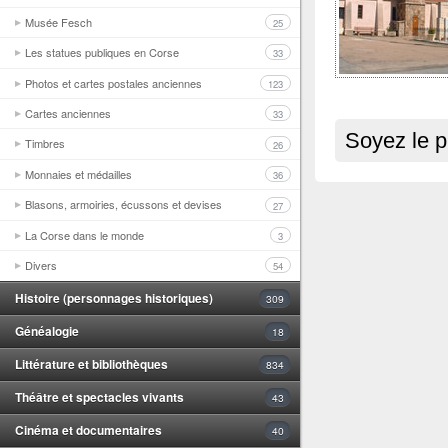
Musée Fesch
25
Les statues publiques en Corse
33
Photos et cartes postales anciennes
123
Cartes anciennes
33
Soyez le p
Timbres
26
Monnaies et médailles
36
Blasons, armoiries, écussons et devises
27
La Corse dans le monde
3
Divers
54
Histoire (personnages historiques)
309
Généalogie
18
Littérature et bibliothèques
834
Théâtre et spectacles vivants
43
Cinéma et documentaires
40