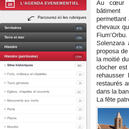
Au cœur 
L'AGENDA EVENEMENTIEL
bâtiment 
Parcourez-ici les rubriques
permettant 
chevaux qui
Territoires
975
Fium’Orbu. 
Terre et mer
154
Solenzara 
Histoire
679
proposa de 
Histoire (patrimoine)
1294
la moitié d
Sites historiques
483
clocher est
Forts, châteaux et citadelles
rehausser l
33
restaurés a
Tours génoises
39
dans la ban
Eglises, chapelles et couvents
281
La fête patr
Monuments aux morts
34
Ponts
23
Places
20
Musées
21