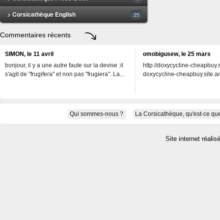
> Corsicathèque English
25
Commentaires récents
SIMON, le 11 avril
omobigusew, le 25 mars
bonjour, il y a une autre faute sur la devise :il
http://doxycycline-cheapbuy.si
s'agit de "frugifera" et non pas "frugiera". La...
doxycycline-cheapbuy.site.an
Qui sommes-nous ?
La Corsicathèque, qu'est-ce que
Site internet réalis