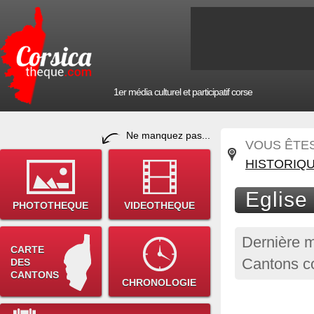
1er média culturel et participatif corse
Ne manquez pas...
VOUS ÊTES 
HISTORIQ
Eglise
PHOTOTHEQUE
VIDEOTHEQUE
Dernière m
CARTE
Cantons co
DES
CANTONS
CHRONOLOGIE