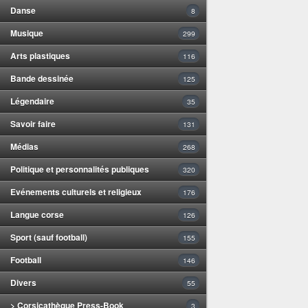
Danse
8
Musique
299
Arts plastiques
116
Bande dessinée
125
Légendaire
35
Savoir faire
131
Médias
268
Politique et personnalités publiques
320
Evénements culturels et religieux
176
Langue corse
126
Sport (sauf football)
155
Football
146
Divers
55
> Corsicathèque Press-Book
3