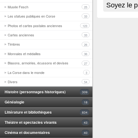
Soyez le p
Musée Fesch
25
Les statues publiques en Corse
33
Photos et cartes postales anciennes
123
Cartes anciennes
33
Timbres
26
Monnaies et médailles
36
Blasons, armoiries, écussons et devises
27
La Corse dans le monde
3
Divers
54
Histoire (personnages historiques)
309
Généalogie
18
Littérature et bibliothèques
834
Théâtre et spectacles vivants
43
Cinéma et documentaires
40