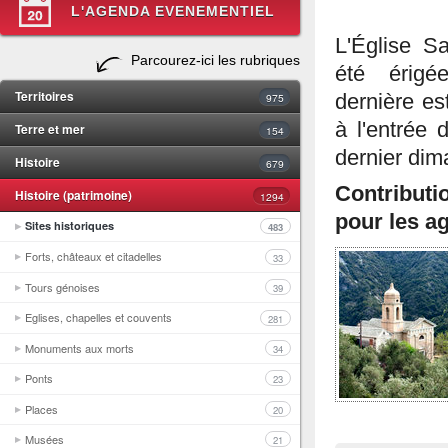
L'AGENDA EVENEMENTIEL
L'Église Sa
Parcourez-ici les rubriques
été érigé
Territoires
975
dernière es
à l'entrée 
Terre et mer
154
dernier dim
Histoire
679
Contributi
Histoire (patrimoine)
1294
pour les ag
Sites historiques
483
Forts, châteaux et citadelles
33
Tours génoises
39
Eglises, chapelles et couvents
281
Monuments aux morts
34
Ponts
23
Places
20
Musées
21