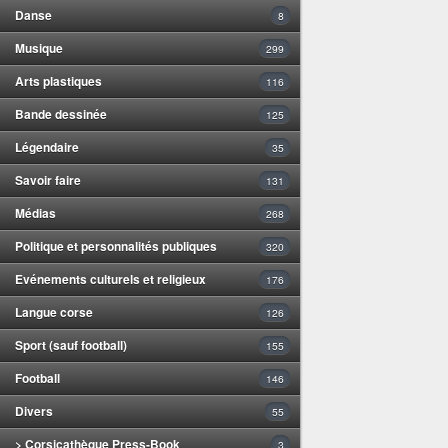
Danse
8
Musique
299
Arts plastiques
116
Bande dessinée
125
Légendaire
35
Savoir faire
131
Médias
268
Politique et personnalités publiques
320
Evénements culturels et religieux
176
Langue corse
126
Sport (sauf football)
155
Football
146
Divers
55
> Corsicathèque Press-Book
3