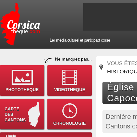
1er média culturel et participatif corse
Ne manquez pas...
VOUS ÊTES 
HISTORIQ
Église
PHOTOTHEQUE
VIDEOTHEQUE
Capoc
CARTE
DES
Dernière m
CANTONS
CHRONOLOGIE
Cantons co