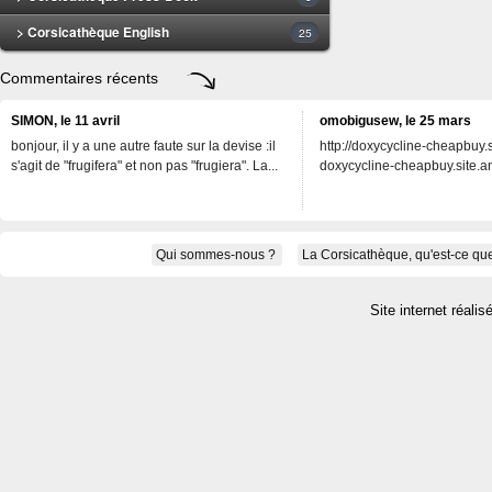
> Corsicathèque English
25
Commentaires récents
SIMON, le 11 avril
omobigusew, le 25 mars
bonjour, il y a une autre faute sur la devise :il
http://doxycycline-cheapbuy.si
s'agit de "frugifera" et non pas "frugiera". La...
doxycycline-cheapbuy.site.an
Qui sommes-nous ?
La Corsicathèque, qu'est-ce que
Site internet réalis