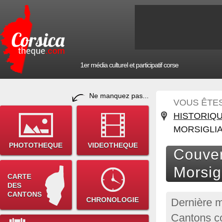
1er média culturel et participatif corse
Ne manquez pas...
VOUS ÊTES 
HISTORIQ
MORSIGLI
PHOTOTHEQUE
VIDEOTHEQUE
Couven
Morsig
CARTE
DES
CANTONS
CHRONOLOGIE
Dernière m
Cantons c