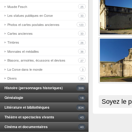
Musée Fesch
25
Les statues publiques en Corse
33
Photos et cartes postales anciennes
123
Cartes anciennes
33
Timbres
26
Monnaies et médailles
36
Blasons, armoiries, écussons et devises
27
La Corse dans le monde
3
Divers
54
Histoire (personnages historiques)
309
Généalogie
18
Soyez le p
Littérature et bibliothèques
834
Théâtre et spectacles vivants
43
Cinéma et documentaires
40