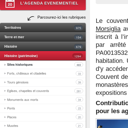
L'AGENDA EVENEMENTIEL
Parcourez-ici les rubriques
Le couvent
Territoires
Morsiglia
av
975
inscrit à l
Terre et mer
154
par arrêt
Histoire
679
PA00135327)
Histoire (patrimoine)
1294
habitation.
Sites historiques
483
d'y accéd
Forts, châteaux et citadelles
33
Couvent de 
Tours génoises
39
monastères
Eglises, chapelles et couvents
281
expositions
Monuments aux morts
34
Contributi
Ponts
23
pour les ag
Places
20
Musées
21