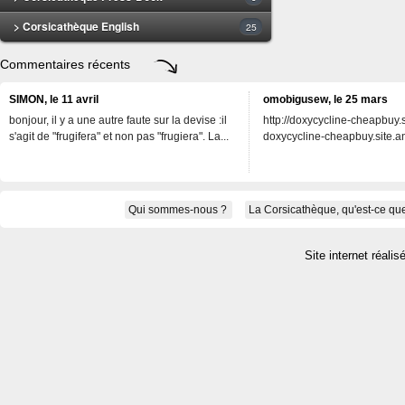
> Corsicathèque English
25
Commentaires récents
SIMON, le 11 avril
omobigusew, le 25 mars
bonjour, il y a une autre faute sur la devise :il
http://doxycycline-cheapbuy.si
s'agit de "frugifera" et non pas "frugiera". La...
doxycycline-cheapbuy.site.an
Qui sommes-nous ?
La Corsicathèque, qu'est-ce que
Site internet réalis