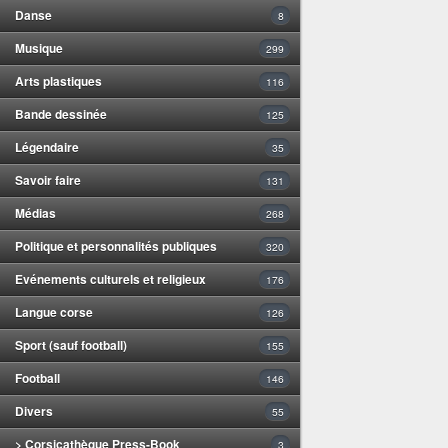
Danse
8
Musique
299
Arts plastiques
116
Bande dessinée
125
Légendaire
35
Savoir faire
131
Médias
268
Politique et personnalités publiques
320
Evénements culturels et religieux
176
Langue corse
126
Sport (sauf football)
155
Football
146
Divers
55
> Corsicathèque Press-Book
3