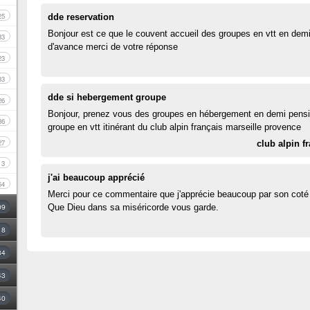
25
dde reservation
Bonjour est ce que le couvent accueil des groupes en vtt en dem
33
d'avance merci de votre réponse
23
33
dde si hebergement groupe
26
Bonjour, prenez vous des groupes en hébergement en demi pens
36
groupe en vtt itinérant du club alpin français marseille provence
27
club alpin f
3
j'ai beaucoup apprécié
54
Merci pour ce commentaire que j'apprécie beaucoup par son coté ide
09
Que Dieu dans sa miséricorde vous garde.
18
34
43
40