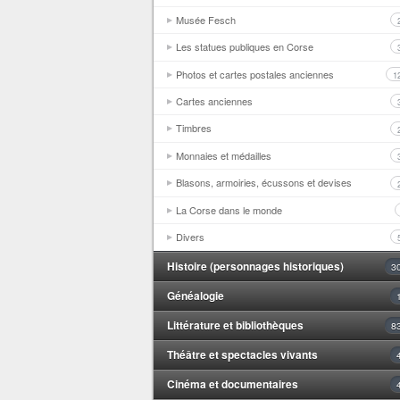
Musée Fesch
Les statues publiques en Corse
Photos et cartes postales anciennes
1
Cartes anciennes
Timbres
Monnaies et médailles
Blasons, armoiries, écussons et devises
La Corse dans le monde
Divers
Histoire (personnages historiques)
3
Généalogie
Littérature et bibliothèques
8
Théâtre et spectacles vivants
Cinéma et documentaires