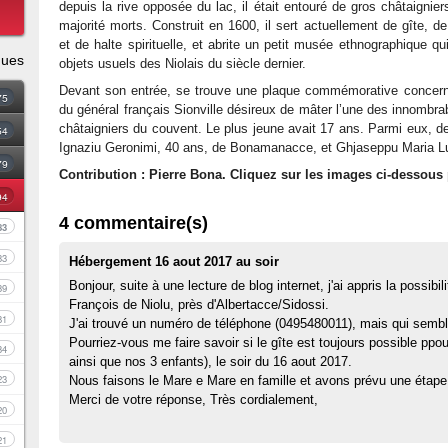
depuis la rive opposée du lac, il était entouré de gros châtaignier
majorité morts. Construit en 1600, il sert actuellement de gîte, de 
et de halte spirituelle, et abrite un petit musée ethnographique q
ques
objets usuels des Niolais du siècle dernier.
Devant son entrée, se trouve une plaque commémorative concernan
75
du général français Sionville désireux de mâter l’une des innombr
châtaigniers du couvent. Le plus jeune avait 17 ans. Parmi eux, 
54
Ignaziu Geronimi, 40 ans, de Bonamanacce, et Ghjaseppu Maria Luc
79
Contribution : Pierre Bona. Cliquez sur les images ci-dessous 
94
4 commentaire(s)
83
33
Hébergement 16 aout 2017 au soir
Bonjour, suite à une lecture de blog internet, j'ai appris la possibi
39
François de Niolu, près d'Albertacce/Sidossi.
81
J'ai trouvé un numéro de téléphone (0495480011), mais qui sembl
Pourriez-vous me faire savoir si le gîte est toujours possible 
34
ainsi que nos 3 enfants), le soir du 16 aout 2017.
23
Nous faisons le Mare e Mare en famille et avons prévu une étape 
Merci de votre réponse, Très cordialement,
20
21