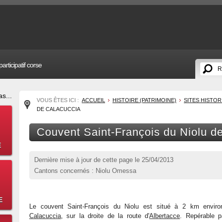
articipatif corse
s...
VOUS ÊTES ICI :
ACCUEIL
HISTOIRE (PATRIMOINE)
SITES HISTO
DE CALACUCCIA
Couvent Saint-François du Niolu d
E
Dernière mise à jour de cette page le
25/04/2013
Cantons concernés : Niolu Omessa
E
Le couvent Saint-François du Niolu est situé à 2 km enviro
Calacuccia
, sur la droite de la route d'
Albertacce
. Repérable p