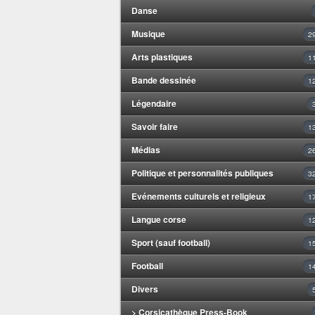
Danse
Musique
2
Arts plastiques
1
Bande dessinée
1
Légendaire
Savoir faire
1
Médias
2
Politique et personnalités publiques
3
Evénements culturels et religieux
1
Langue corse
1
Sport (sauf football)
1
Football
1
Divers
> Corsicathèque Press-Book