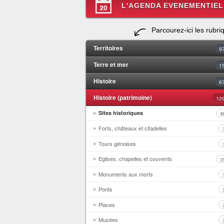
L'AGENDA EVENEMENTIEL
Parcourez-ici les rubri
Territoires
9
Terre et mer
1
Histoire
6
Histoire (patrimoine)
12
Sites historiques
4
Forts, châteaux et citadelles
Tours génoises
Eglises, chapelles et couvents
2
Monuments aux morts
Ponts
Places
Musées