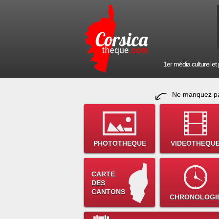
1er média culturel et p
Ne manquez pa
PHOTOTHEQUE
VIDEOTHEQU
CARTE
DES
CANTONS
CHRONOLOGI