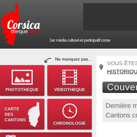
1er média culturel et participatif corse
Ne manquez pas...
VOUS ÊTES 
HISTORIQ
Couven
PHOTOTHEQUE
VIDEOTHEQUE
Dernière m
CARTE
Cantons co
DES
CANTONS
CHRONOLOGIE