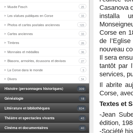
Musée Fesch
Casanova qu
25
installa 
Les statues publiques en Corse
33
Monseigneur
Photos et cartes postales anciennes
123
Corse en 18
Cartes anciennes
33
de l’Eglis
Timbres
26
nouveau con
Monnaies et médailles
36
Il sera ens
Blasons, armoiries, écussons et devises
27
tantôt par
La Corse dans le monde
3
services, pu
Divers
54
Il abrite a
Histoire (personnages historiques)
309
Corse, avec
Généalogie
18
Textes et 
Littérature et bibliothèques
834
-Jean Sube
Théâtre et spectacles vivants
43
édition, 19
Cinéma et documentaires
40
-Société hi