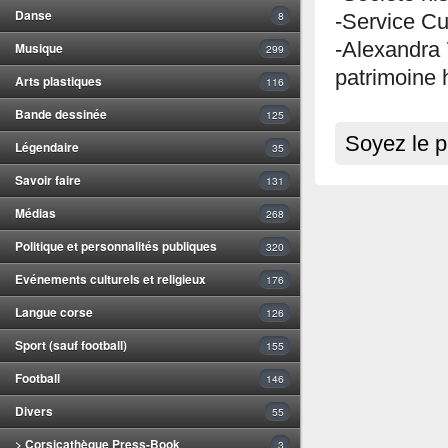
Danse
8
-Service Cu
-Alexandra 
Musique
299
patrimoine h
Arts plastiques
116
Bande dessinée
125
Soyez le p
Légendaire
35
Savoir faire
131
Médias
268
Politique et personnalités publiques
320
Evénements culturels et religieux
176
Langue corse
126
Sport (sauf football)
155
Football
146
Divers
55
> Corsicathèque Press-Book
3