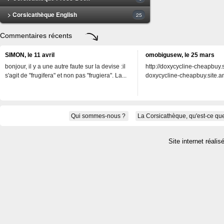
> Corsicathèque English
25
Commentaires récents
SIMON, le 11 avril
omobigusew, le 25 mars
bonjour, il y a une autre faute sur la devise :il
http://doxycycline-cheapbuy.si
s'agit de "frugifera" et non pas "frugiera". La...
doxycycline-cheapbuy.site.an
Qui sommes-nous ?
La Corsicathèque, qu'est-ce que
Site internet réalis