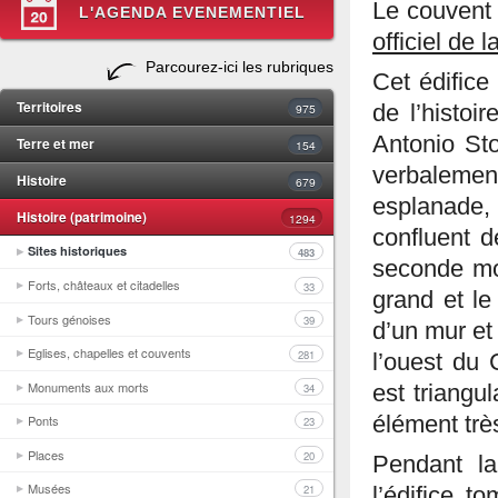
Le couvent
L'AGENDA EVENEMENTIEL
officiel de 
Parcourez-ici les rubriques
Cet édifice
Territoires
975
de l’histoi
Antonio St
Terre et mer
154
verbaleme
Histoire
679
esplanade, 
Histoire (patrimoine)
1294
confluent d
Sites historiques
483
seconde moi
Forts, châteaux et citadelles
33
grand et le
Tours génoises
39
d’un mur et
Eglises, chapelles et couvents
281
l’ouest du 
Monuments aux morts
34
est triangu
élément trè
Ponts
23
Places
20
Pendant la 
Musées
21
l’édifice t