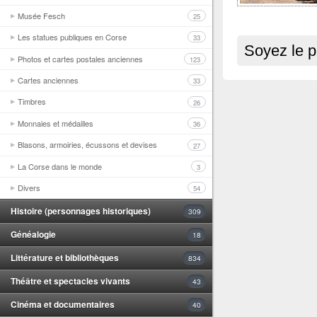
Musée Fesch
25
Les statues publiques en Corse
33
Soyez le p
Photos et cartes postales anciennes
123
Cartes anciennes
33
Timbres
26
Monnaies et médailles
36
Blasons, armoiries, écussons et devises
27
La Corse dans le monde
3
Divers
54
Histoire (personnages historiques)
309
Généalogie
18
Littérature et bibliothèques
834
Théâtre et spectacles vivants
43
Cinéma et documentaires
40