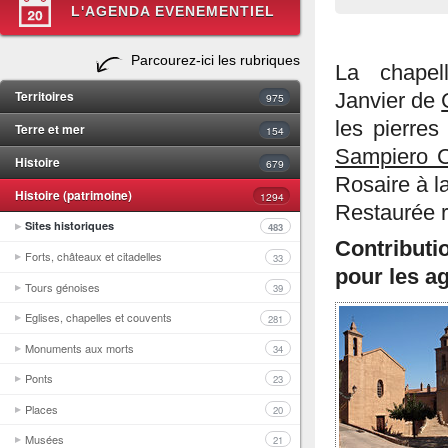
L'AGENDA EVENEMENTIEL
Parcourez-ici les rubriques
La chapel
Territoires
Janvier de
975
les pierres
Terre et mer
154
Sampiero 
Histoire
679
Rosaire à l
Histoire (patrimoine)
1294
Restaurée 
Sites historiques
483
Contributi
Forts, châteaux et citadelles
33
pour les ag
Tours génoises
39
Eglises, chapelles et couvents
281
Monuments aux morts
34
Ponts
23
Places
20
Musées
21