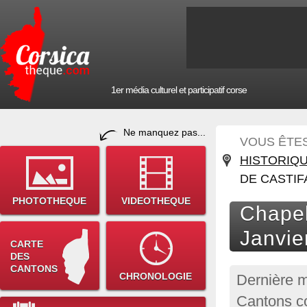
1er média culturel et participatif corse
Ne manquez pas...
VOUS ÊTES 
HISTORIQ
DE CASTIF
PHOTOTHEQUE
VIDEOTHEQUE
Chapel
Janvie
CARTE
DES
CANTONS
CHRONOLOGIE
Dernière m
Cantons co