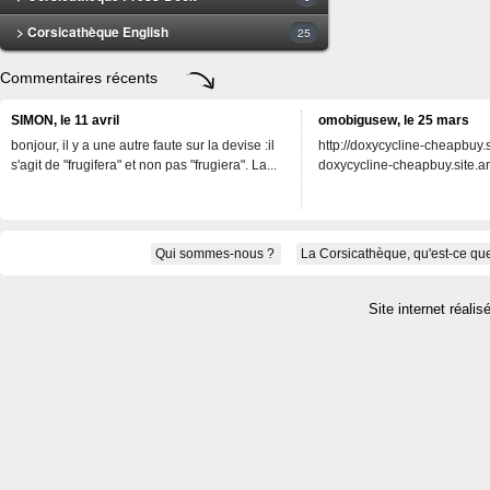
> Corsicathèque English
25
Commentaires récents
SIMON, le 11 avril
omobigusew, le 25 mars
bonjour, il y a une autre faute sur la devise :il
http://doxycycline-cheapbuy.si
s'agit de "frugifera" et non pas "frugiera". La...
doxycycline-cheapbuy.site.an
Qui sommes-nous ?
La Corsicathèque, qu'est-ce que
Site internet réalis