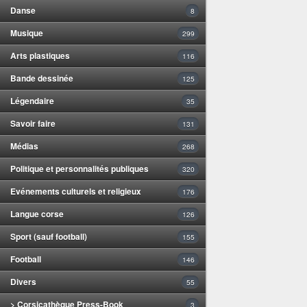
Danse
8
Musique
299
Arts plastiques
116
Bande dessinée
125
Légendaire
35
Savoir faire
131
Médias
268
Politique et personnalités publiques
320
Evénements culturels et religieux
176
Langue corse
126
Sport (sauf football)
155
Football
146
Divers
55
> Corsicathèque Press-Book
3