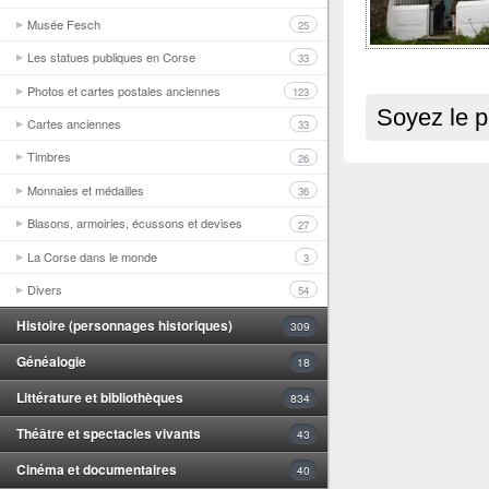
Musée Fesch
25
Les statues publiques en Corse
33
Photos et cartes postales anciennes
123
Soyez le p
Cartes anciennes
33
Timbres
26
Monnaies et médailles
36
Blasons, armoiries, écussons et devises
27
La Corse dans le monde
3
Divers
54
Histoire (personnages historiques)
309
Généalogie
18
Littérature et bibliothèques
834
Théâtre et spectacles vivants
43
Cinéma et documentaires
40