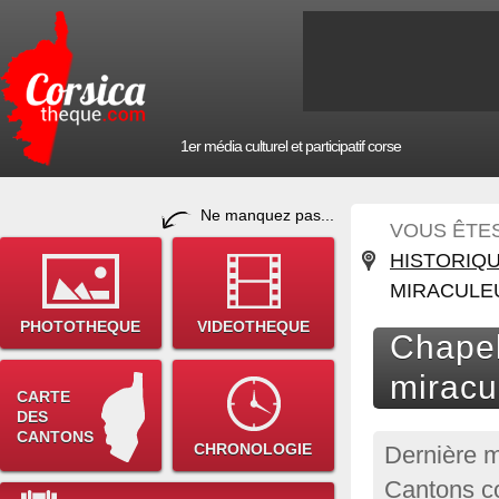
1er média culturel et participatif corse
Ne manquez pas...
VOUS ÊTES 
HISTORIQ
MIRACULE
PHOTOTHEQUE
VIDEOTHEQUE
Chapel
miracu
CARTE
DES
CANTONS
CHRONOLOGIE
Dernière m
Cantons co