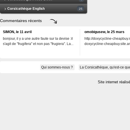
> Corsicathèque English
25
Commentaires récents
SIMON, le 11 avril
omobigusew, le 25 mars
bonjour, il y a une autre faute sur la devise :il
http://doxycycline-cheapbuy.si
s'agit de "frugifera" et non pas "frugiera". La...
doxycycline-cheapbuy.site.an
Qui sommes-nous ?
La Corsicathèque, qu'est-ce que
Site internet réalis