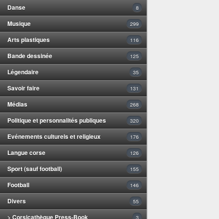
Danse
8
Musique
299
Arts plastiques
116
Bande dessinée
125
Légendaire
35
Savoir faire
131
Médias
268
Politique et personnalités publiques
320
Evénements culturels et religieux
176
Langue corse
126
Sport (sauf football)
155
Football
146
Divers
55
> Corsicathèque Press-Book
3