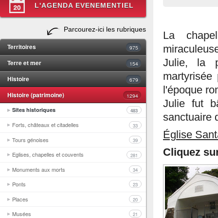
L'AGENDA EVENEMENTIEL
Parcourez-ici les rubriques
La chapel
Territoires
miraculeu
975
Julie, la
Terre et mer
154
martyrisée
Histoire
679
l'époque ro
Histoire (patrimoine)
1294
Julie fut 
Sites historiques
483
sanctuaire 
Forts, châteaux et citadelles
33
Église Sant
Tours génoises
39
Cliquez su
Eglises, chapelles et couvents
281
Monuments aux morts
34
Ponts
23
Places
20
Musées
21