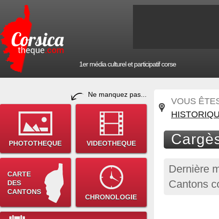
1er média culturel et participatif corse
Ne manquez pas...
VOUS ÊTES 
HISTORIQ
Cargès
PHOTOTHEQUE
VIDEOTHEQUE
Dernière m
CARTE
Cantons co
DES
CANTONS
CHRONOLOGIE