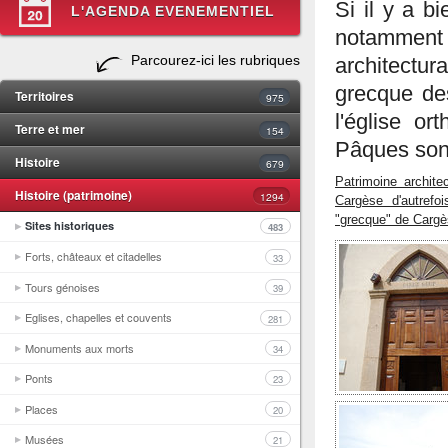
Si il y a b
L'AGENDA EVENEMENTIEL
notammen
Parcourez-ici les rubriques
architectura
grecque des
Territoires
975
l'église or
Terre et mer
154
Pâques sont
Histoire
679
Patrimoine archite
Histoire (patrimoine)
1294
Cargèse d'autrefoi
"grecque" de Carg
Sites historiques
483
Forts, châteaux et citadelles
33
Tours génoises
39
Eglises, chapelles et couvents
281
Monuments aux morts
34
Ponts
23
Places
20
Musées
21