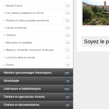
Musée Fesch
25
Les statues publiques en Corse
33
Photos et cartes postales anciennes
123
Cartes anciennes
33
Timbres
26
Soyez le p
Monnaies et médailles
36
Blasons, armoiries, écussons et devises
27
La Corse dans le monde
3
Divers
54
Histoire (personnages historiques)
309
Généalogie
18
Littérature et bibliothèques
834
Théâtre et spectacles vivants
43
Cinéma et documentaires
40