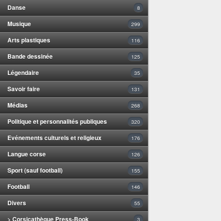
Danse
8
Musique
299
Arts plastiques
116
Bande dessinée
125
Légendaire
35
Savoir faire
131
Médias
268
Politique et personnalités publiques
320
Evénements culturels et religieux
176
Langue corse
126
Sport (sauf football)
155
Football
146
Divers
55
> Corsicathèque Press-Book
3