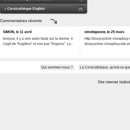
> Corsicathèque English
25
Commentaires récents
SIMON, le 11 avril
omobigusew, le 25 mars
bonjour, il y a une autre faute sur la devise :il
http://doxycycline-cheapbuy.si
s'agit de "frugifera" et non pas "frugiera". La...
doxycycline-cheapbuy.site.an
Qui sommes-nous ?
La Corsicathèque, qu'est-ce que
Site internet réalis