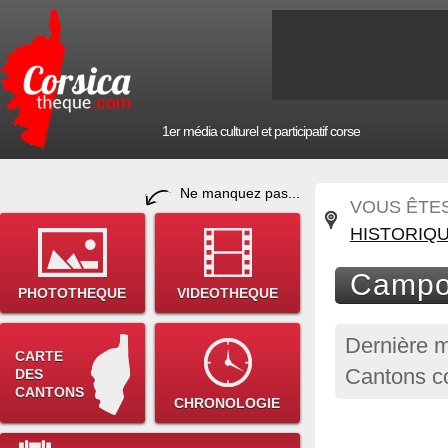
1er média culturel et participatif corse
Ne manquez pas...
VOUS ÊTES 
HISTORIQ
Campom
PHOTOTHEQUE
VIDEOTHEQUE
Dernière m
CARTE
Cantons co
DES
CANTONS
CHRONOLOGIE