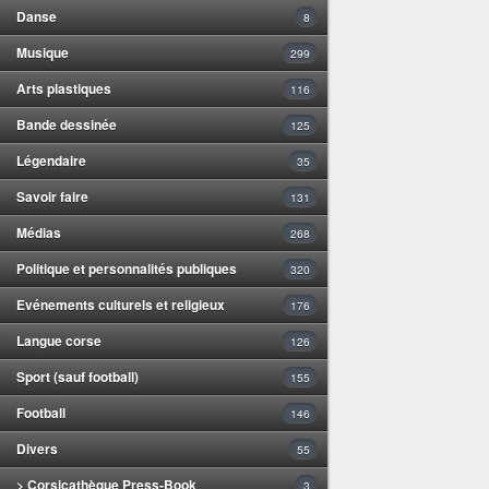
Danse
8
Musique
299
Arts plastiques
116
Bande dessinée
125
Légendaire
35
Savoir faire
131
Médias
268
Politique et personnalités publiques
320
Evénements culturels et religieux
176
Langue corse
126
Sport (sauf football)
155
Football
146
Divers
55
> Corsicathèque Press-Book
3