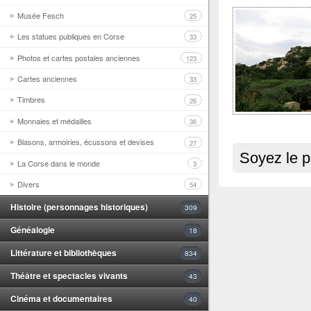
Musée Fesch
25
Les statues publiques en Corse
33
Photos et cartes postales anciennes
123
Cartes anciennes
33
Timbres
26
Monnaies et médailles
36
Blasons, armoiries, écussons et devises
27
Soyez le p
La Corse dans le monde
3
Divers
54
Histoire (personnages historiques)
309
Généalogie
18
Littérature et bibliothèques
834
Théâtre et spectacles vivants
43
Cinéma et documentaires
40