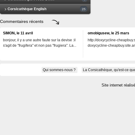
> Corsicathèque English
25
Commentaires récents
SIMON, le 11 avril
omobigusew, le 25 mars
bonjour, il y a une autre faute sur la devise :il
http://doxycycline-cheapbuy.si
s'agit de "frugifera" et non pas "frugiera". La...
doxycycline-cheapbuy.site.an
Qui sommes-nous ?
La Corsicathèque, qu'est-ce que
Site internet réalis