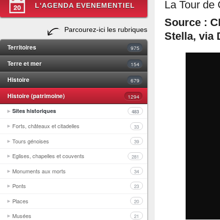
La Tour de 
L'AGENDA EVENEMENTIEL
Source : C
Parcourez-ici les rubriques
Stella, via
Territoires
975
Terre et mer
154
Histoire
679
Histoire (patrimoine)
1294
Sites historiques
483
Forts, châteaux et citadelles
33
Tours génoises
39
Eglises, chapelles et couvents
281
Monuments aux morts
34
Ponts
23
Places
20
Musées
21