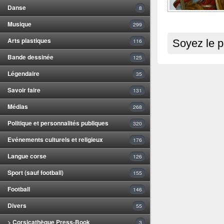
Danse
8
Musique
299
Arts plastiques
116
Soyez le p
Bande dessinée
125
Légendaire
35
Savoir faire
131
Médias
268
Politique et personnalités publiques
320
Evénements culturels et religieux
176
Langue corse
126
Sport (sauf football)
155
Football
146
Divers
55
> Corsicathèque Press-Book
3