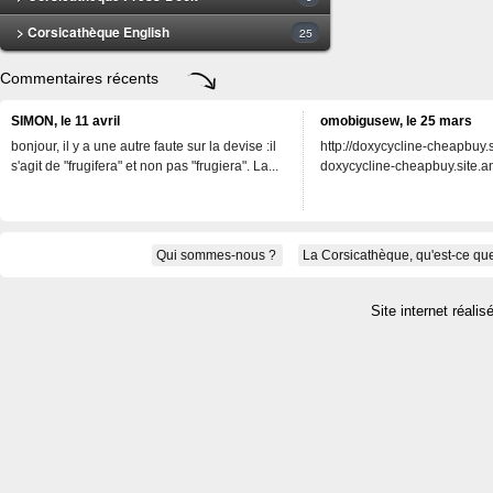
> Corsicathèque English
25
Commentaires récents
SIMON, le 11 avril
omobigusew, le 25 mars
bonjour, il y a une autre faute sur la devise :il
http://doxycycline-cheapbuy.si
s'agit de "frugifera" et non pas "frugiera". La...
doxycycline-cheapbuy.site.an
Qui sommes-nous ?
La Corsicathèque, qu'est-ce que
Site internet réalis