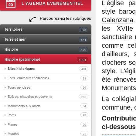
L'église pa
L'AGENDA EVENEMENTIEL
style baro
Parcourez-ici les rubriques
Calenzana
les XVIIe
Territoires
975
sanctuaire r
Terre et mer
154
comme ce
Histoire
679
d'ailleurs
Histoire (patrimoine)
1294
clochers so
Sites historiques
483
style. L'ég
Forts, châteaux et citadelles
été rénovés
33
Monuments 
Tours génoises
39
Eglises, chapelles et couvents
281
La collégi
Monuments aux morts
34
commune, c
Ponts
23
Contributi
Places
20
ci-dessous
Musées
21