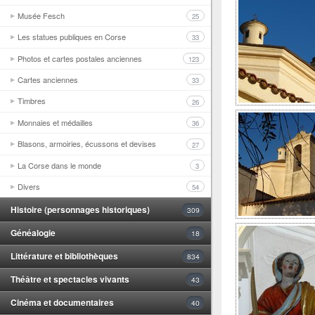
Musée Fesch
25
Les statues publiques en Corse
33
Photos et cartes postales anciennes
123
Cartes anciennes
33
Timbres
26
Monnaies et médailles
36
Blasons, armoiries, écussons et devises
27
La Corse dans le monde
3
Divers
54
Histoire (personnages historiques)
309
Généalogie
18
Littérature et bibliothèques
834
Théâtre et spectacles vivants
43
Cinéma et documentaires
40