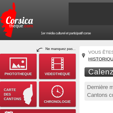
1er média culturel et participatif corse
Ne manquez pas...
VOUS ÊTES 
HISTORIQ
Calenz
PHOTOTHEQUE
VIDEOTHEQUE
Dernière m
CARTE
Cantons c
DES
CANTONS
CHRONOLOGIE