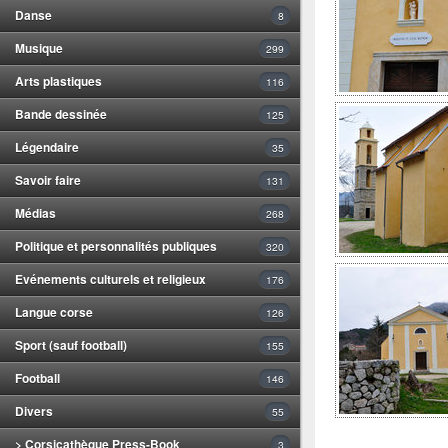
Danse
8
Musique
299
Arts plastiques
116
Bande dessinée
125
Légendaire
35
Savoir faire
131
Médias
268
Politique et personnalités publiques
320
Evénements culturels et religieux
176
Langue corse
126
Sport (sauf football)
155
Football
146
Divers
55
> Corsicathèque Press-Book
3