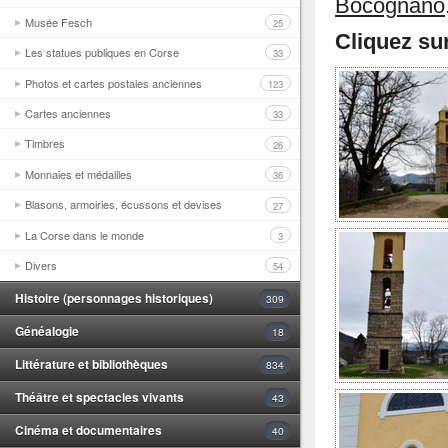
Bocognano
Musée Fesch
25
Cliquez su
Les statues publiques en Corse
33
Photos et cartes postales anciennes
123
Cartes anciennes
33
Timbres
26
Monnaies et médailles
36
Blasons, armoiries, écussons et devises
27
La Corse dans le monde
3
Divers
54
Histoire (personnages historiques)
309
Généalogie
18
Littérature et bibliothèques
834
Théâtre et spectacles vivants
43
Cinéma et documentaires
40