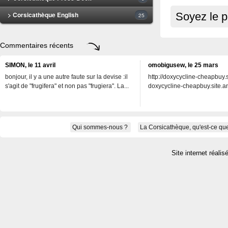
> Corsicathèque English
Soyez le p
25
Commentaires récents
SIMON, le 11 avril
omobigusew, le 25 mars
bonjour, il y a une autre faute sur la devise :il
http://doxycycline-cheapbuy.si
s'agit de "frugifera" et non pas "frugiera". La...
doxycycline-cheapbuy.site.an
Qui sommes-nous ?
La Corsicathèque, qu'est-ce que
Site internet réalis