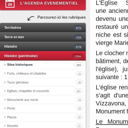
L'Église
L'AGENDA EVENEMENTIEL
une ancien
Parcourez-ici les rubriques
devenu une 
restauré u
Territoires
975
niche est s
Terre et mer
154
vierge Marie
Histoire
679
Le clocher n
Histoire (patrimoine)
1294
bâtiment, d
Sites historiques
483
l'église), 
Forts, châteaux et citadelles
33
suivante : 1
Tours génoises
39
L'église ren
Eglises, chapelles et couvents
281
s'agit d'un
Monuments aux morts
34
Vizzavona
Ponts
23
Monument hi
Places
20
Le Monum
Musées
21