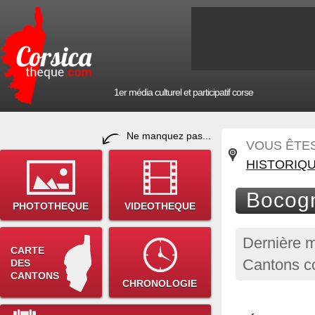
1er média culturel et participatif corse
Ne manquez pas...
VOUS ÊTES 
HISTORIQ
Bocogn
PHOTOTHEQUE
VIDEOTHEQUE
Dernière m
CARTE
Cantons c
DES
CANTONS
CHRONOLOGIE