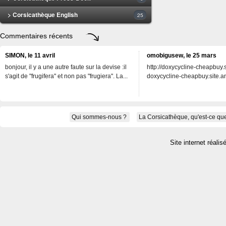
> Corsicathèque English
25
Commentaires récents
SIMON, le 11 avril
omobigusew, le 25 mars
bonjour, il y a une autre faute sur la devise :il
http://doxycycline-cheapbuy.si
s'agit de "frugifera" et non pas "frugiera". La...
doxycycline-cheapbuy.site.an
Qui sommes-nous ?
La Corsicathèque, qu'est-ce que
Site internet réalis