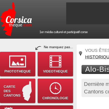
1er média culturel et participatif corse
Ne manquez pas...
VOUS ÊTES 
HISTORIQ
Alo-Bis
PHOTOTHEQUE
VIDEOTHEQUE
Dernière m
CARTE
Cantons co
DES
CANTONS
CHRONOLOGIE