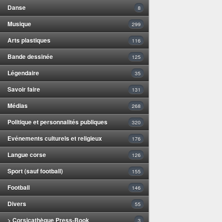
Danse
8
Musique
299
Arts plastiques
116
Bande dessinée
125
Légendaire
35
Savoir faire
131
Médias
268
Politique et personnalités publiques
320
Evénements culturels et religieux
176
Langue corse
126
Sport (sauf football)
155
Football
146
Divers
55
> Corsicathèque Press-Book
3