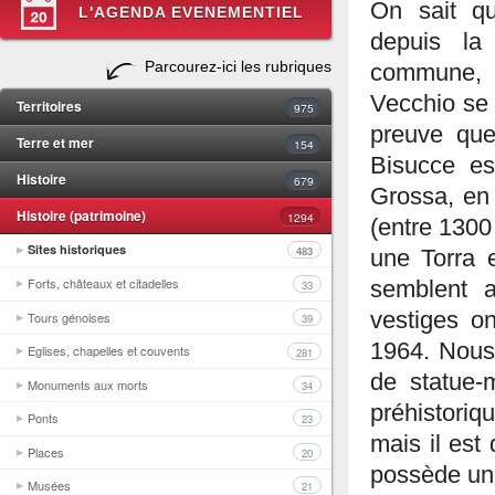
On sait q
L'AGENDA EVENEMENTIEL
depuis la
Parcourez-ici les rubriques
commune, 
Vecchio se s
Territoires
975
preuve que
Terre et mer
154
Bisucce es
Histoire
679
Grossa, en 
Histoire (patrimoine)
1294
(entre 1300
Sites historiques
483
une Torra 
Forts, châteaux et citadelles
semblent a
33
vestiges o
Tours génoises
39
1964. Nous 
Eglises, chapelles et couvents
281
de statue-m
Monuments aux morts
34
préhistoriq
Ponts
23
mais il est
Places
20
possède un 
Musées
21