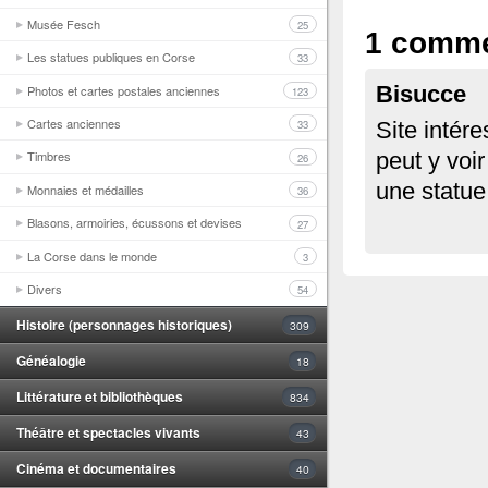
Musée Fesch
25
1 comme
Les statues publiques en Corse
33
Photos et cartes postales anciennes
Bisucce
123
Cartes anciennes
33
Site intér
Timbres
peut y voir
26
une statue
Monnaies et médailles
36
Blasons, armoiries, écussons et devises
27
La Corse dans le monde
3
Divers
54
Histoire (personnages historiques)
309
Généalogie
18
Littérature et bibliothèques
834
Théâtre et spectacles vivants
43
Cinéma et documentaires
40