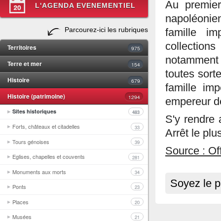
Au premier
L'AGENDA EVENEMENTIEL
napoléoni
Parcourez-ici les rubriques
famille im
collectio
Territoires
975
notamment d
Terre et mer
154
toutes sort
Histoire
679
famille im
Histoire (patrimoine)
1294
empereur d
Sites historiques
483
S'y rendre 
Forts, châteaux et citadelles
33
Arrêt le pl
Tours génoises
39
Source : Of
Eglises, chapelles et couvents
281
Monuments aux morts
34
Soyez le p
Ponts
23
Places
20
Musées
21