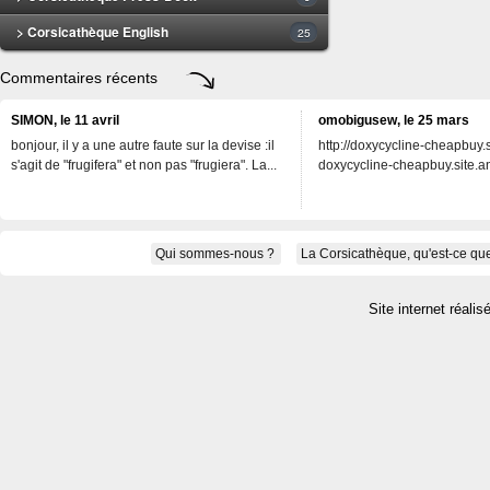
> Corsicathèque English
25
Commentaires récents
SIMON, le 11 avril
omobigusew, le 25 mars
bonjour, il y a une autre faute sur la devise :il
http://doxycycline-cheapbuy.si
s'agit de "frugifera" et non pas "frugiera". La...
doxycycline-cheapbuy.site.an
Qui sommes-nous ?
La Corsicathèque, qu'est-ce que
Site internet réalis