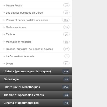
Musée Fesch
25
Les statues publiques en Corse
33
Photos et cartes postales anciennes
123
Cartes anciennes
33
Timbres
26
Monnaies et médailles
36
Blasons, armoiries, écussons et devises
27
La Corse dans le monde
3
Divers
54
Histoire (personnages historiques)
309
Généalogie
18
Littérature et bibliothèques
834
Théâtre et spectacles vivants
43
Cinéma et documentaires
40