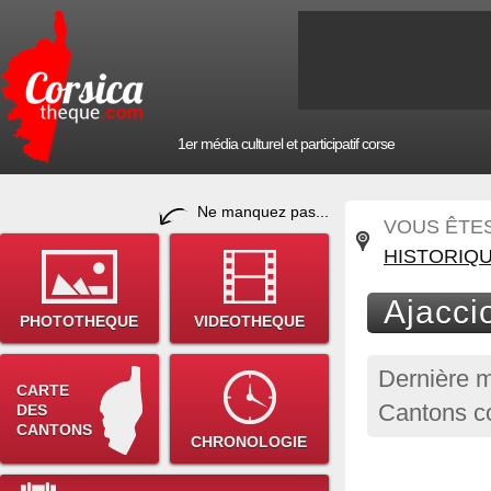
1er média culturel et participatif corse
Ne manquez pas...
VOUS ÊTES 
HISTORIQ
Ajacci
PHOTOTHEQUE
VIDEOTHEQUE
Dernière m
CARTE
Cantons co
DES
CANTONS
CHRONOLOGIE