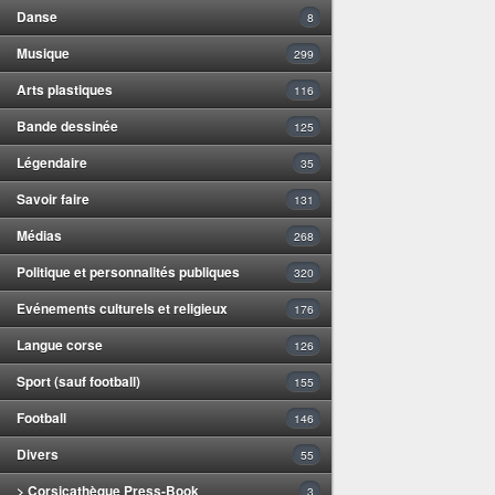
Danse
8
Musique
299
Arts plastiques
116
Bande dessinée
125
Légendaire
35
Savoir faire
131
Médias
268
Politique et personnalités publiques
320
Evénements culturels et religieux
176
Langue corse
126
Sport (sauf football)
155
Football
146
Divers
55
> Corsicathèque Press-Book
3