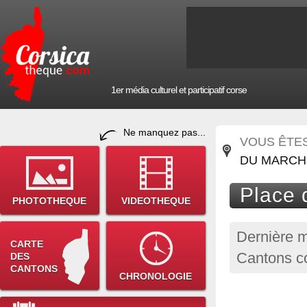
1er média culturel et participatif corse
Ne manquez pas...
VOUS ÊTES 
DU MARCH
Place 
PHOTOTHEQUE
VIDEOTHEQUE
Dernière m
CARTE
Cantons co
DES
CANTONS
CHRONOLOGIE