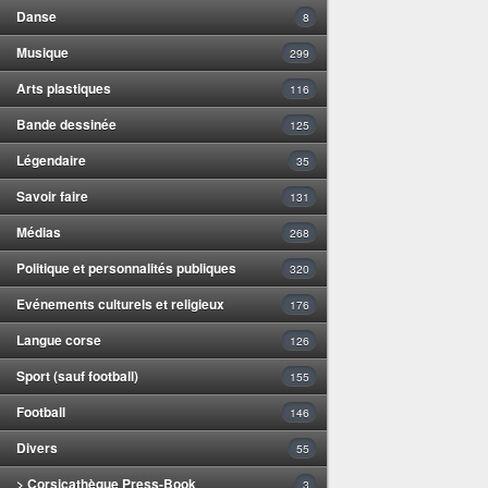
Danse
8
Musique
299
Arts plastiques
116
Bande dessinée
125
Légendaire
35
Savoir faire
131
Médias
268
Politique et personnalités publiques
320
Evénements culturels et religieux
176
Langue corse
126
Sport (sauf football)
155
Football
146
Divers
55
> Corsicathèque Press-Book
3