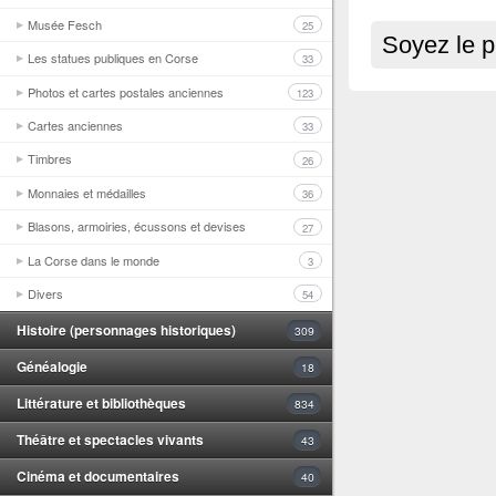
Musée Fesch
25
Soyez le p
Les statues publiques en Corse
33
Photos et cartes postales anciennes
123
Cartes anciennes
33
Timbres
26
Monnaies et médailles
36
Blasons, armoiries, écussons et devises
27
La Corse dans le monde
3
Divers
54
Histoire (personnages historiques)
309
Généalogie
18
Littérature et bibliothèques
834
Théâtre et spectacles vivants
43
Cinéma et documentaires
40