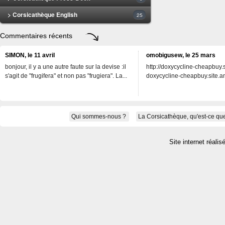
> Corsicathèque English
25
Commentaires récents
SIMON, le 11 avril
omobigusew, le 25 mars
bonjour, il y a une autre faute sur la devise :il
http://doxycycline-cheapbuy.si
s'agit de "frugifera" et non pas "frugiera". La...
doxycycline-cheapbuy.site.an
Qui sommes-nous ?
La Corsicathèque, qu'est-ce que
Site internet réalis