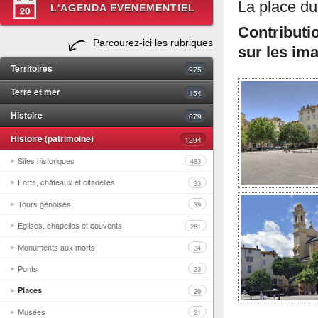
La place d
L'AGENDA EVENEMENTIEL
Contributi
Parcourez-ici les rubriques
sur les im
Territoires
975
Terre et mer
154
Histoire
679
Histoire (patrimoine)
1294
Sites historiques
483
Forts, châteaux et citadelles
33
Tours génoises
39
Eglises, chapelles et couvents
281
Monuments aux morts
34
Ponts
23
Places
20
Musées
21