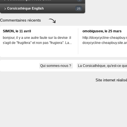
> Corsicathèque English
25
Commentaires récents
SIMON, le 11 avril
omobigusew, le 25 mars
bonjour, il y a une autre faute sur la devise :il
http://doxycycline-cheapbuy.si
s'agit de "frugifera" et non pas "frugiera". La...
doxycycline-cheapbuy.site.an
Qui sommes-nous ?
La Corsicathèque, qu'est-ce que
Site internet réalis