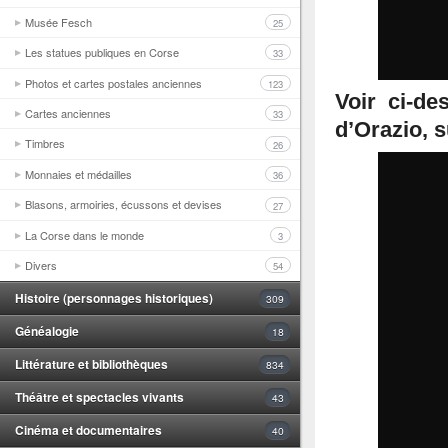
Musée Fesch
25
Les statues publiques en Corse
33
Photos et cartes postales anciennes
123
Voir ci-de
Cartes anciennes
33
d’Orazio, s
Timbres
26
Monnaies et médailles
36
Blasons, armoiries, écussons et devises
27
La Corse dans le monde
3
Divers
54
Histoire (personnages historiques)
309
Généalogie
18
Littérature et bibliothèques
834
Théâtre et spectacles vivants
43
Cinéma et documentaires
40