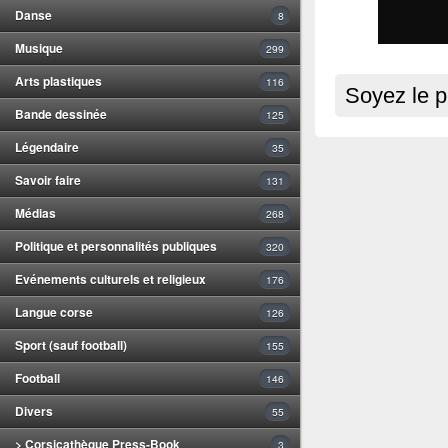
Danse
8
Musique
299
Arts plastiques
116
Soyez le p
Bande dessinée
125
Légendaire
35
Savoir faire
131
Médias
268
Politique et personnalités publiques
320
Evénements culturels et religieux
176
Langue corse
126
Sport (sauf football)
155
Football
146
Divers
55
> Corsicathèque Press-Book
3