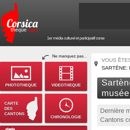
1er média culturel et participatif corse
Ne manquez pas...
VOUS ÊTES 
SARTÈNE:
Sartèn
PHOTOTHEQUE
VIDEOTHEQUE
musée
CARTE
DES
Dernière m
CANTONS
CHRONOLOGIE
Cantons co