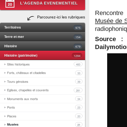
L'AGENDA EVENEMENTIEL
Rencontre 
Parcourez-ici les rubriques
Musée de S
Territoires
975
radiophoniq
Terre et mer
154
Source : 
Histoire
Dailymotio
679
Histoire (patrimoine)
1294
Sites historiques
483
Forts, châteaux et citadelles
33
Tours génoises
39
Eglises, chapelles et couvents
281
Monuments aux morts
34
Ponts
23
Places
20
Musées
21