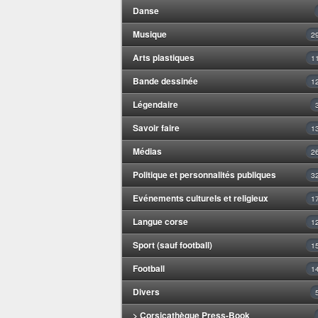
Danse
Musique
2
Arts plastiques
1
Bande dessinée
1
Légendaire
Savoir faire
1
Médias
2
Politique et personnalités publiques
3
Evénements culturels et religieux
1
Langue corse
1
Sport (sauf football)
1
Football
1
Divers
> Corsicathèque Press-Book