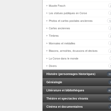
Musée Fesch
Les statues publiques en Corse
Photos et cartes postales anciennes
1
Cartes anciennes
Timbres
Monnaies et médailles
Blasons, armoiries, écussons et devises
La Corse dans le monde
Divers
Histoire (personnages historiques)
3
Généalogie
Littérature et bibliothèques
8
Théâtre et spectacles vivants
Cinéma et documentaires