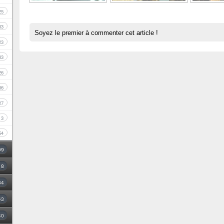
25
33
Soyez le premier à commenter cet article !
23
33
26
36
27
3
54
09
18
34
43
40