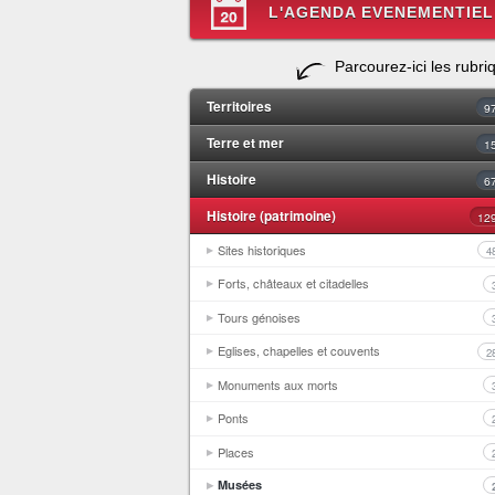
L'AGENDA EVENEMENTIEL
Parcourez-ici les rubri
Territoires
9
Terre et mer
1
Histoire
6
Histoire (patrimoine)
12
Sites historiques
4
Forts, châteaux et citadelles
Tours génoises
Eglises, chapelles et couvents
2
Monuments aux morts
Ponts
Places
Musées