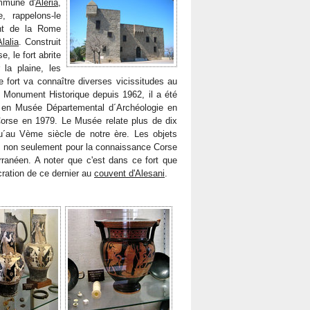
mmune d'
Aléria
,
, rappelons-le
ent de la Rome
lalia
. Construit
, le fort abrite
 la plaine, les
 Le fort va connaître diverses vicissitudes au
sé Monument Historique depuis 1962, il a été
mé en Musée Départemental d´Archéologie en
Corse en 1979. Le Musée relate plus de dix
´au Vème siècle de notre ère. Les objets
t, non seulement pour la connaissance Corse
rranéen. A noter que c'est dans ce fort que
ration de ce dernier au
couvent d'Alesani
.