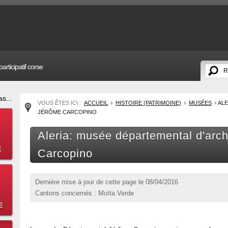
articipatif corse
s...
VOUS ÊTES ICI :
ACCUEIL
HISTOIRE (PATRIMOINE)
MUSÉES
ALE
JÉRÔME CARCOPINO
Aleria: musée départemental d'arc
E
Carcopino
Dernière mise à jour de cette page le
08/04/2016
Cantons concernés : Moïta Verde
E