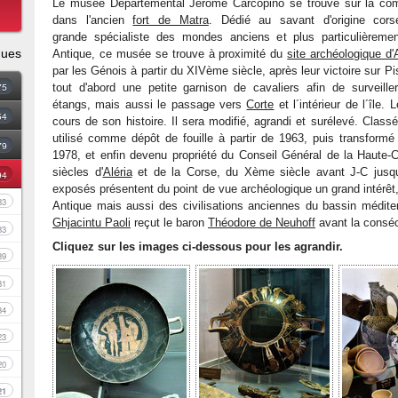
Le musée Départemental Jérôme Carcopino se trouve sur la co
dans l'ancien
fort de Matra
. Dédié au savant d'origine corse
grande spécialiste des mondes anciens et plus particulièrem
ques
Antique, ce musée se trouve à proximité du
site archéologique d'A
par les Génois à partir du XIVème siècle, après leur victoire sur Pise
75
tout d'abord une petite garnison de cavaliers afin de surveiller
étangs, mais aussi le passage vers
Corte
et l´intérieur de l´île.
54
cours de son histoire. Il sera modifié, agrandi et surélevé. Clas
utilisé comme dépôt de fouille à partir de 1963, puis transfor
79
1978, et enfin devenu propriété du Conseil Général de la Haute-
siècles d'
Aléria
et de la Corse, du Xème siècle avant J-C jusqu
94
exposés présentent du point de vue archéologique un grand intérê
83
Antique mais aussi des civilisations anciennes du bassin médite
Ghjacintu Paoli
reçut le baron
Théodore de Neuhoff
avant la conséc
33
Cliquez sur les images ci-dessous pour les agrandir.
39
81
34
23
20
21