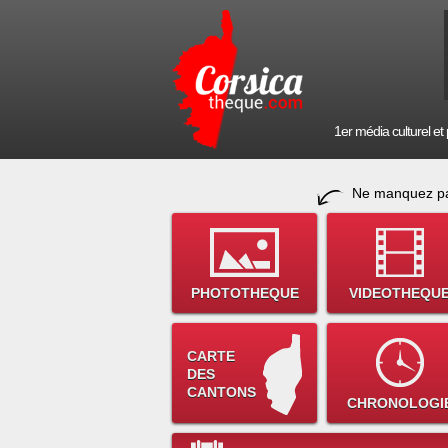
1er média culturel et p
Ne manquez pa
PHOTOTHEQUE
VIDEOTHEQU
CARTE
DES
CANTONS
CHRONOLOGI