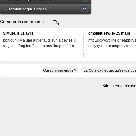
> Corsicathèque English
25
Commentaires récents
SIMON, le 11 avril
omobigusew, le 25 mars
bonjour, il y a une autre faute sur la devise :il
http://doxycycline-cheapbuy.si
s'agit de "frugifera" et non pas "frugiera". La...
doxycycline-cheapbuy.site.an
Qui sommes-nous ?
La Corsicathèque, qu'est-ce que
Site internet réalis