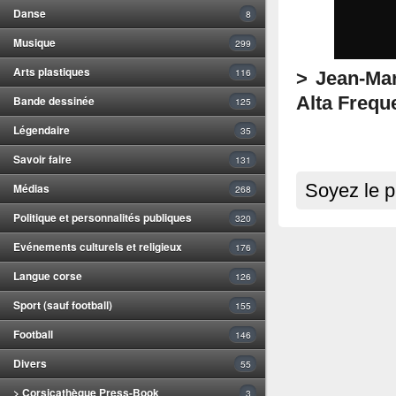
Danse
8
Musique
299
Arts plastiques
116
> Jean-Mar
Bande dessinée
Alta Frequ
125
Légendaire
35
Savoir faire
131
Médias
Soyez le p
268
Politique et personnalités publiques
320
Evénements culturels et religieux
176
Langue corse
126
Sport (sauf football)
155
Football
146
Divers
55
> Corsicathèque Press-Book
3