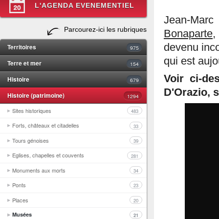
L'AGENDA EVENEMENTIEL
Jean-Marc 
Parcourez-ici les rubriques
Bonaparte
,
devenu inc
Territoires
975
qui est auj
Terre et mer
154
Voir ci-de
Histoire
679
D'Orazio, s
Histoire (patrimoine)
1294
Sites historiques
483
Forts, châteaux et citadelles
33
Tours génoises
39
Eglises, chapelles et couvents
281
Monuments aux morts
34
Ponts
23
Places
20
Musées
21