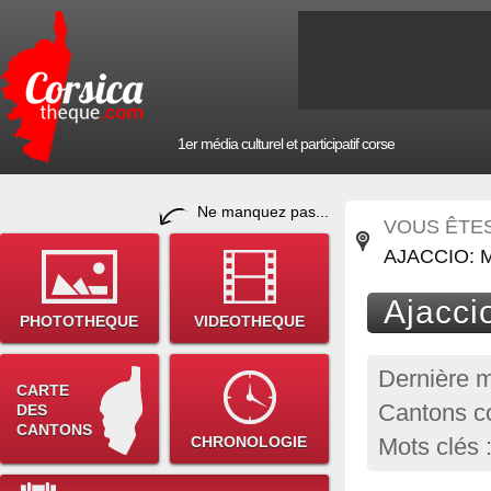
1er média culturel et participatif corse
Ne manquez pas...
VOUS ÊTES 
AJACCIO:
Ajacci
PHOTOTHEQUE
VIDEOTHEQUE
Dernière m
CARTE
Cantons co
DES
CANTONS
CHRONOLOGIE
Mots clés 