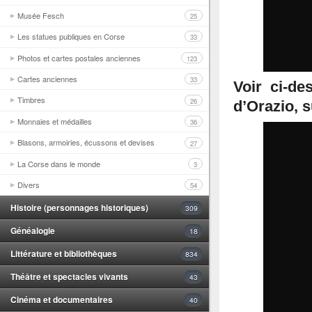
Musée Fesch
25
Les statues publiques en Corse
33
Photos et cartes postales anciennes
123
Cartes anciennes
33
Voir ci-de
Timbres
26
d’Orazio, s
Monnaies et médailles
36
Blasons, armoiries, écussons et devises
27
La Corse dans le monde
3
Divers
54
Histoire (personnages historiques)
309
Généalogie
18
Littérature et bibliothèques
834
Théâtre et spectacles vivants
43
Cinéma et documentaires
40