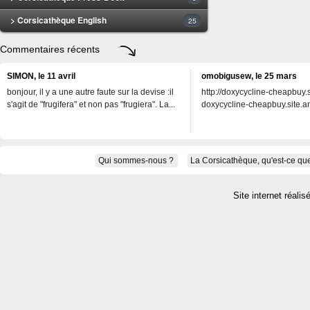
> Corsicathèque English
25
Commentaires récents
SIMON, le 11 avril
omobigusew, le 25 mars
bonjour, il y a une autre faute sur la devise :il
http://doxycycline-cheapbuy.si
s'agit de "frugifera" et non pas "frugiera". La...
doxycycline-cheapbuy.site.an
Qui sommes-nous ?
La Corsicathèque, qu'est-ce que
Site internet réalis