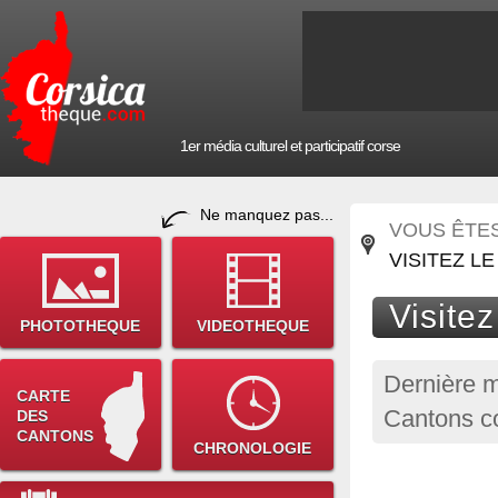
1er média culturel et participatif corse
Ne manquez pas...
VOUS ÊTES 
VISITEZ L
Visite
PHOTOTHEQUE
VIDEOTHEQUE
Dernière m
CARTE
Cantons co
DES
CANTONS
CHRONOLOGIE