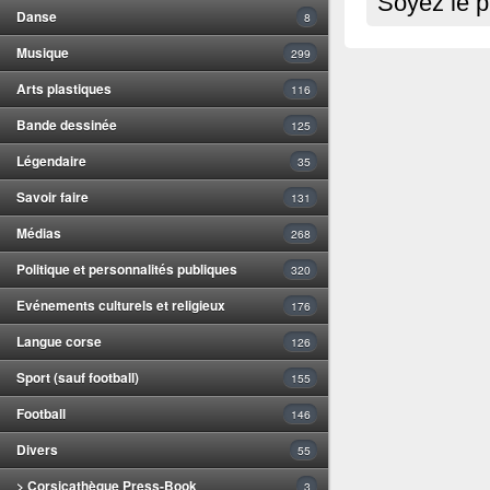
Soyez le p
Danse
8
Musique
299
Arts plastiques
116
Bande dessinée
125
Légendaire
35
Savoir faire
131
Médias
268
Politique et personnalités publiques
320
Evénements culturels et religieux
176
Langue corse
126
Sport (sauf football)
155
Football
146
Divers
55
> Corsicathèque Press-Book
3