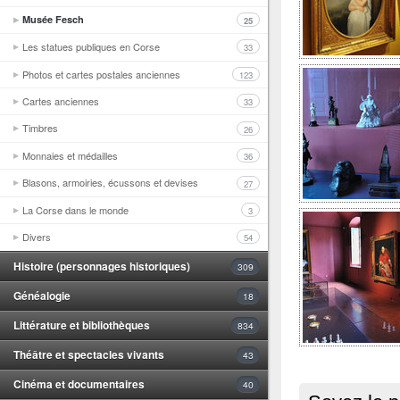
Musée Fesch
25
Les statues publiques en Corse
33
Photos et cartes postales anciennes
123
Cartes anciennes
33
Timbres
26
Monnaies et médailles
36
Blasons, armoiries, écussons et devises
27
La Corse dans le monde
3
Divers
54
Histoire (personnages historiques)
309
Généalogie
18
Littérature et bibliothèques
834
Théâtre et spectacles vivants
43
Cinéma et documentaires
40