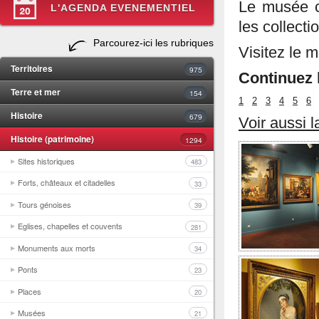
Le musée co
L'AGENDA EVENEMENTIEL
les collect
Parcourez-ici les rubriques
Visitez le 
Territoires
975
Continuez l
Terre et mer
154
1
2
3
4
5
6
Histoire
679
Voir aussi 
Histoire (patrimoine)
1294
Sites historiques
483
Forts, châteaux et citadelles
33
Tours génoises
39
Eglises, chapelles et couvents
281
Monuments aux morts
34
Ponts
23
Places
20
Musées
21