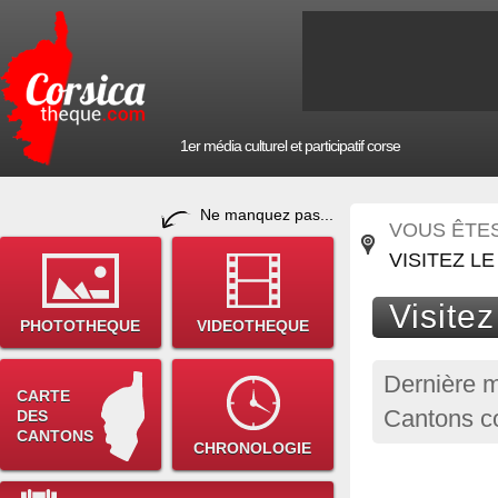
1er média culturel et participatif corse
Ne manquez pas...
VOUS ÊTES 
VISITEZ L
Visite
PHOTOTHEQUE
VIDEOTHEQUE
Dernière m
CARTE
Cantons co
DES
CANTONS
CHRONOLOGIE