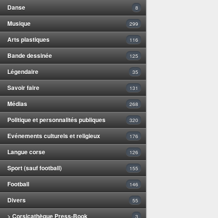
Danse
8
Musique
299
Arts plastiques
116
Bande dessinée
125
Légendaire
35
Savoir faire
131
Médias
268
Politique et personnalités publiques
320
Evénements culturels et religieux
176
Langue corse
126
Sport (sauf football)
155
Football
146
Divers
55
> Corsicathèque Press-Book
3