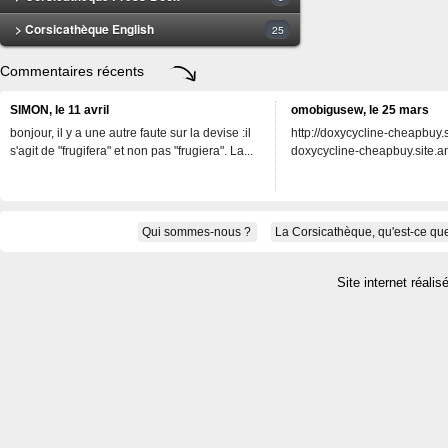
> Corsicathèque English
25
Commentaires récents
SIMON, le 11 avril
omobigusew, le 25 mars
bonjour, il y a une autre faute sur la devise :il
http://doxycycline-cheapbuy.si
s'agit de "frugifera" et non pas "frugiera". La...
doxycycline-cheapbuy.site.an
Qui sommes-nous ?
La Corsicathèque, qu'est-ce que
Site internet réalis