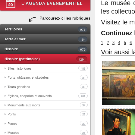
Le musée co
L'AGENDA EVENEMENTIEL
les collect
Parcourez-ici les rubriques
Visitez le 
Territoires
975
Continuez l
Terre et mer
154
1
2
3
4
5
6
Histoire
679
Voir aussi 
Histoire (patrimoine)
1294
Sites historiques
483
Forts, châteaux et citadelles
33
Tours génoises
39
Eglises, chapelles et couvents
281
Monuments aux morts
34
Ponts
23
Places
20
Musées
21