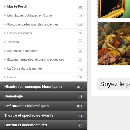
Musée Fesch
25
Les statues publiques en Corse
33
Photos et cartes postales anciennes
123
Cartes anciennes
33
Timbres
26
Monnaies et médailles
36
Blasons, armoiries, écussons et devises
27
La Corse dans le monde
3
Divers
54
Soyez le p
Histoire (personnages historiques)
309
Généalogie
18
Littérature et bibliothèques
834
Théâtre et spectacles vivants
43
Cinéma et documentaires
40