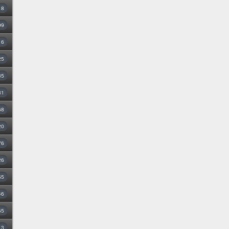
8
99
16
25
35
31
68
20
76
26
55
46
55
3