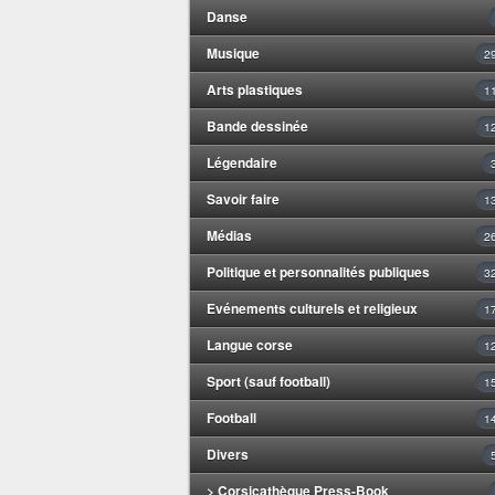
Danse
Musique
2
Arts plastiques
1
Bande dessinée
1
Légendaire
Savoir faire
1
Médias
2
Politique et personnalités publiques
3
Evénements culturels et religieux
1
Langue corse
1
Sport (sauf football)
1
Football
1
Divers
> Corsicathèque Press-Book