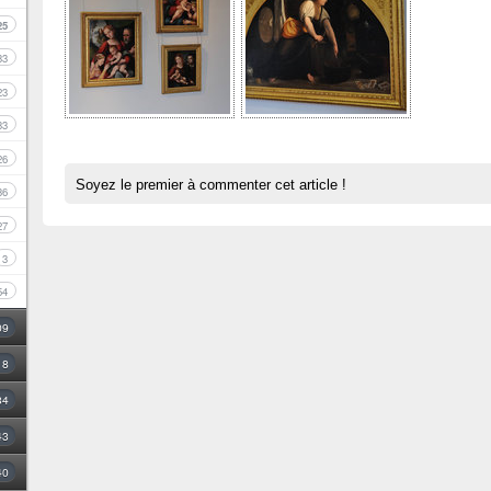
25
33
23
33
26
Soyez le premier à commenter cet article !
36
27
3
54
09
18
34
43
40