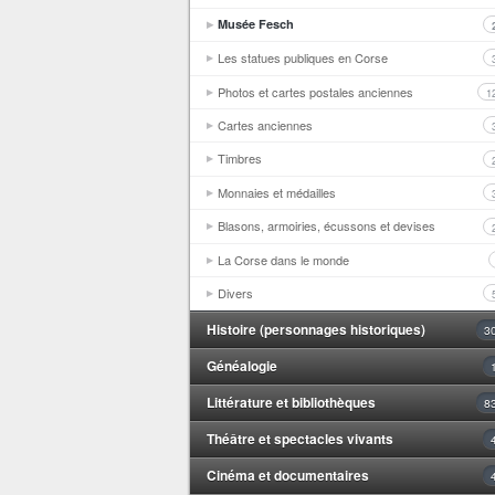
Musée Fesch
Les statues publiques en Corse
Photos et cartes postales anciennes
1
Cartes anciennes
Timbres
Monnaies et médailles
Blasons, armoiries, écussons et devises
La Corse dans le monde
Divers
Histoire (personnages historiques)
3
Généalogie
Littérature et bibliothèques
8
Théâtre et spectacles vivants
Cinéma et documentaires