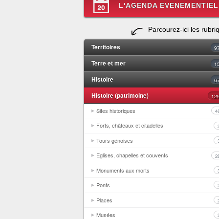
L'AGENDA EVENEMENTIEL
Parcourez-ici les rubri
Territoires
9
Terre et mer
1
Histoire
6
Histoire (patrimoine)
12
Sites historiques
4
Forts, châteaux et citadelles
Tours génoises
Eglises, chapelles et couvents
2
Monuments aux morts
Ponts
Places
Musées