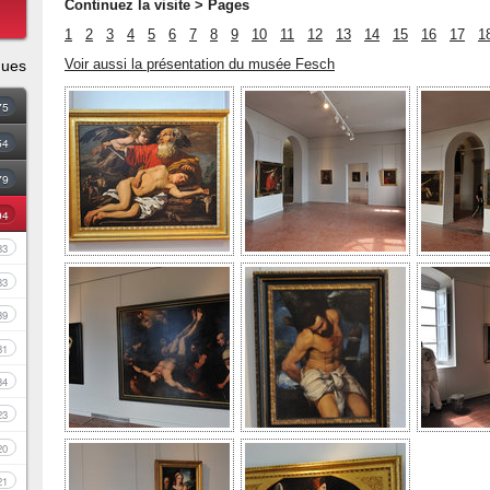
Continuez la visite
> Pages
1
2
3
4
5
6
7
8
9
10
11
12
13
14
15
16
17
1
Voir aussi la présentation du musée Fesch
ques
75
54
79
94
83
33
39
81
34
23
20
21