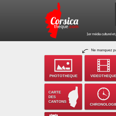
1er média culturel et p
Ne manquez pa
PHOTOTHEQUE
VIDEOTHEQU
CARTE
DES
CANTONS
CHRONOLOGI