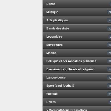
Danse
Musique
2
Arts plastiques
1
Bande dessinée
1
Légendaire
Savoir faire
1
Médias
2
Politique et personnalités publiques
3
Evénements culturels et religieux
1
Langue corse
1
Sport (sauf football)
1
Football
1
Divers
> Corsicathèque Press-Book