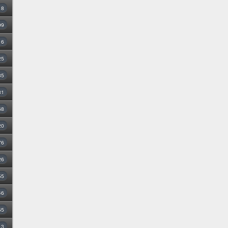
8
99
16
25
35
31
68
20
76
26
55
46
55
3