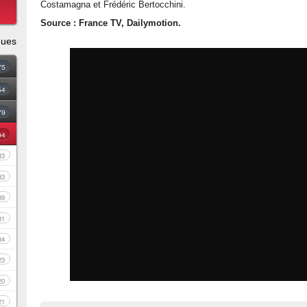
Costamagna et Frédéric Bertocchini.
Source : France TV, Dailymotion.
ques
75
54
79
94
83
33
39
81
34
23
20
21