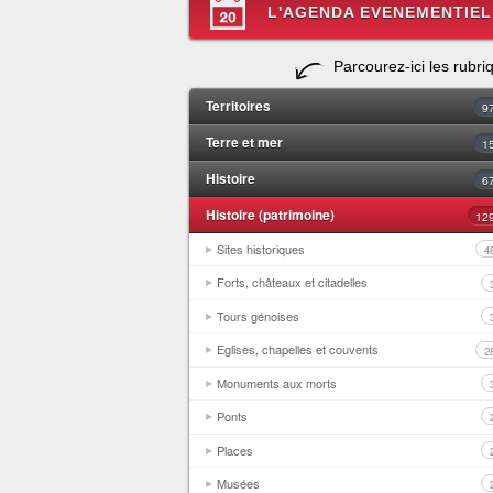
L'AGENDA EVENEMENTIEL
Parcourez-ici les rubri
Territoires
9
Terre et mer
1
Histoire
6
Histoire (patrimoine)
12
Sites historiques
4
Forts, châteaux et citadelles
Tours génoises
Eglises, chapelles et couvents
2
Monuments aux morts
Ponts
Places
Musées