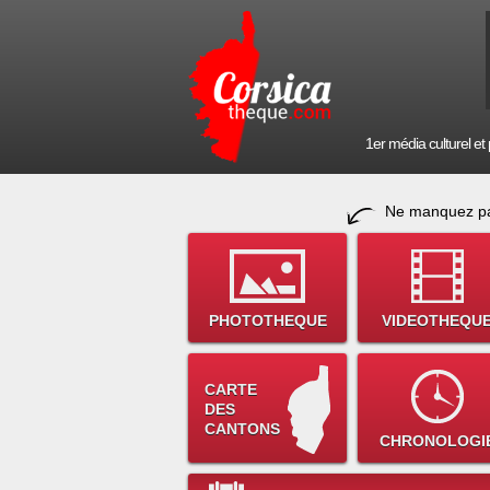
1er média culturel et p
Ne manquez pa
PHOTOTHEQUE
VIDEOTHEQU
CARTE
DES
CANTONS
CHRONOLOGI