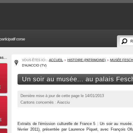
articipatif corse
s...
VOUS ÊTES ICI :
ACCUEIL
HISTOIRE (PATRIMOINE)
MUSÉE FESC
D'AJACCIO (TV)
Un soir au musée... au palais Fesc
E
Dernière mise à jour de cette page le
14/01/2013
Cantons concernés : Aiacciu
E
Extraits de l'émission culturelle de France 5 : Un soir au musée..
février 2011), présentée par Laurence Piquet, avec François Olla