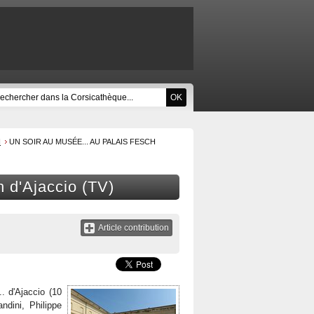
H
UN SOIR AU MUSÉE... AU PALAIS FESCH
h d'Ajaccio (TV)
Article contribution
. d'Ajaccio (10
ndini, Philippe