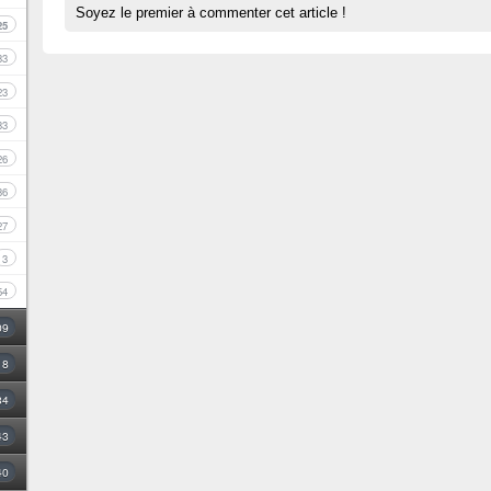
Soyez le premier à commenter cet article !
25
33
23
33
26
36
27
3
54
09
18
34
43
40