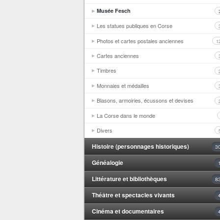
Musée Fesch
Les statues publiques en Corse
Photos et cartes postales anciennes
1
Cartes anciennes
Timbres
Monnaies et médailles
Blasons, armoiries, écussons et devises
La Corse dans le monde
Divers
Histoire (personnages historiques)
3
Généalogie
Littérature et bibliothèques
8
Théâtre et spectacles vivants
Cinéma et documentaires