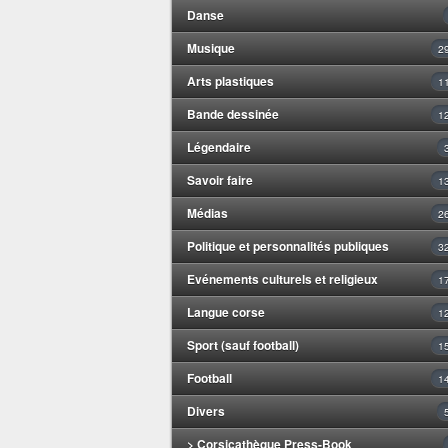
Danse
Musique
2
Arts plastiques
1
Bande dessinée
1
Légendaire
Savoir faire
1
Médias
2
Politique et personnalités publiques
3
Evénements culturels et religieux
1
Langue corse
1
Sport (sauf football)
1
Football
1
Divers
> Corsicathèque Press-Book