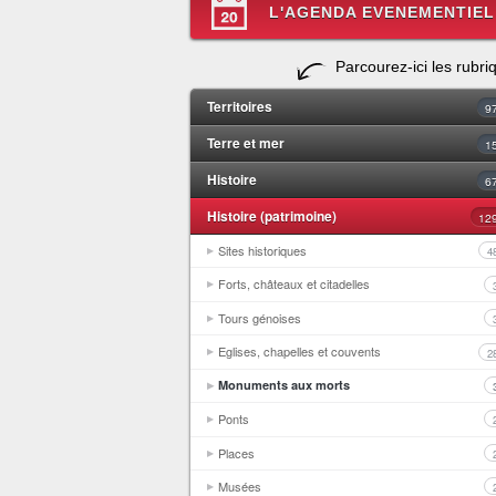
L'AGENDA EVENEMENTIEL
Parcourez-ici les rubri
Territoires
9
Terre et mer
1
Histoire
6
Histoire (patrimoine)
12
Sites historiques
4
Forts, châteaux et citadelles
Tours génoises
Eglises, chapelles et couvents
2
Monuments aux morts
Ponts
Places
Musées