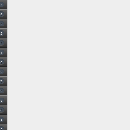
8
99
16
25
35
31
68
20
76
26
55
46
55
3