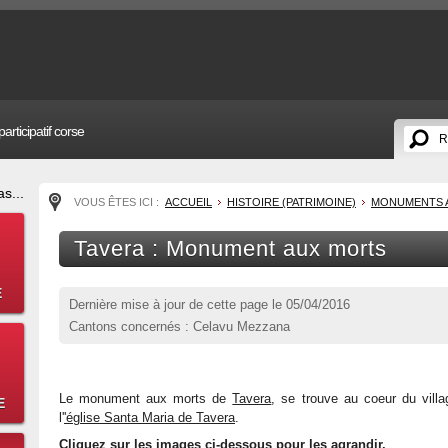
articipatif corse
s...
VOUS ÊTES ICI :
ACCUEIL
HISTOIRE (PATRIMOINE)
MONUMENTS 
Tavera : Monument aux morts
E
Dernière mise à jour de cette page le
05/04/2016
Cantons concernés : Celavu Mezzana
Le monument aux morts de
Tavera
, se trouve au coeur du villa
E
l'
'église Santa Maria de Tavera
.
Cliquez sur les images ci-dessous pour les agrandir.