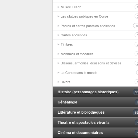
Musée Fesch
Les statues publiques en Corse
Photos et cartes postales anciennes
1
Cartes anciennes
Timbres
Monnaies et médailles
Blasons, armoiries, écussons et devises
La Corse dans le monde
Divers
Histoire (personnages historiques)
3
Généalogie
Littérature et bibliothèques
8
Théâtre et spectacles vivants
Cinéma et documentaires