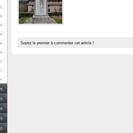
25
33
23
33
Soyez le premier à commenter cet article !
26
36
27
3
54
09
18
34
43
40