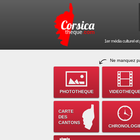
1er média culturel et p
Ne manquez pa
PHOTOTHEQUE
VIDEOTHEQU
CARTE
DES
CANTONS
CHRONOLOGI