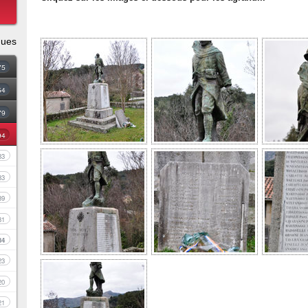
ques
75
54
79
94
83
33
39
81
34
23
20
21