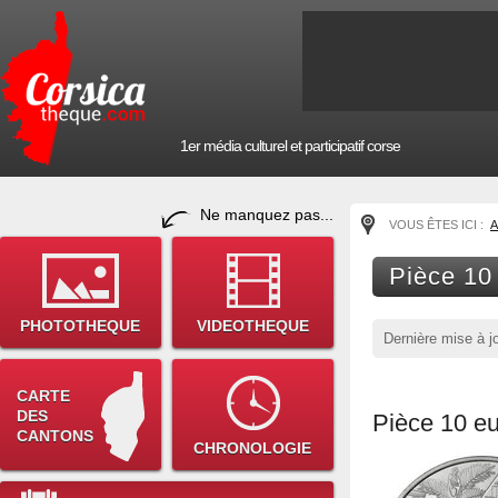
1er média culturel et participatif corse
Ne manquez pas...
VOUS ÊTES ICI :
A
Pièce 10
PHOTOTHEQUE
VIDEOTHEQUE
Dernière mise à j
CARTE
DES
Pièce 10 eu
CANTONS
CHRONOLOGIE