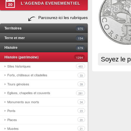
L'AGENDA EVENEMENTIEL
Parcourez-ici les rubriques
Territoires
975
Terre et mer
154
Histoire
679
Histoire (patrimoine)
1294
Soyez le p
Sites historiques
483
Forts, châteaux et citadelles
33
Tours génoises
39
Eglises, chapelles et couvents
281
Monuments aux morts
34
Ponts
23
Places
20
Musées
21