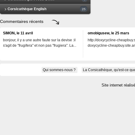
> Corsicathèque English
25
Commentaires récents
SIMON, le 11 avril
omobigusew, le 25 mars
bonjour, il y a une autre faute sur la devise :il
http://doxycycline-cheapbuy.si
s'agit de "frugifera" et non pas "frugiera". La...
doxycycline-cheapbuy.site.an
Qui sommes-nous ?
La Corsicathèque, qu'est-ce que
Site internet réalis