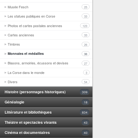
Musée Fesch
25
Les statues publiques en Corse
33
Photos et cartes postales anciennes
123
Cartes anciennes
33
Timbres
26
Monnaies et médailles
36
Blasons, armoiries, écussons et devises
27
La Corse dans le monde
3
Divers
54
Histoire (personnages historiques)
309
Généalogie
18
Littérature et bibliothèques
834
Théâtre et spectacles vivants
43
Cinéma et documentaires
40