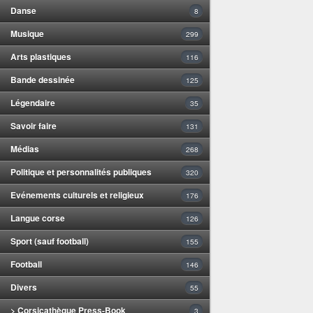
Danse
8
Musique
299
Arts plastiques
116
Bande dessinée
125
Légendaire
35
Savoir faire
131
Médias
268
Politique et personnalités publiques
320
Evénements culturels et religieux
176
Langue corse
126
Sport (sauf football)
155
Football
146
Divers
55
> Corsicathèque Press-Book
3