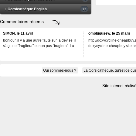
> Corsicathèque English
25
Commentaires récents
SIMON, le 11 avril
omobigusew, le 25 mars
bonjour, il y a une autre faute sur la devise :il
http://doxycycline-cheapbuy.si
s'agit de "frugifera" et non pas "frugiera". La...
doxycycline-cheapbuy.site.an
Qui sommes-nous ?
La Corsicathèque, qu'est-ce que
Site internet réalis