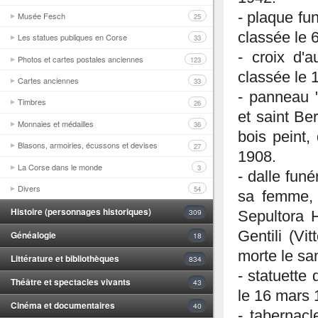
- plaque fu
Musée Fesch
25
classée le 
Les statues publiques en Corse
33
- croix d'
Photos et cartes postales anciennes
123
classée le 
Cartes anciennes
33
- panneau "
Timbres
26
et saint Be
Monnaies et médailles
36
bois peint,
Blasons, armoiries, écussons et devises
27
1908.
La Corse dans le monde
3
- dalle funé
Divers
54
sa femme, e
Histoire (personnages historiques)
309
Sepultora H
Gentili (Vi
Généalogie
18
morte le sa
Littérature et bibliothèques
834
- statuette
Théâtre et spectacles vivants
43
le 16 mars 
Cinéma et documentaires
40
- tabernacl