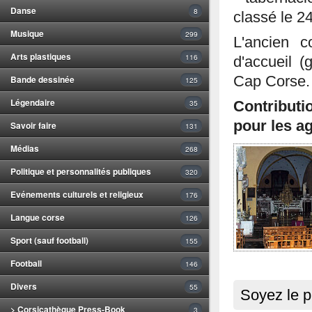
Danse
8
classé le 24
Musique
299
L'ancien c
Arts plastiques
116
d'accueil (
Bande dessinée
Cap Corse.
125
Légendaire
35
Contributi
pour les ag
Savoir faire
131
Médias
268
Politique et personnalités publiques
320
Evénements culturels et religieux
176
Langue corse
126
Sport (sauf football)
155
Football
146
Divers
55
Soyez le p
> Corsicathèque Press-Book
3