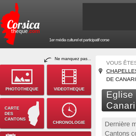
1er média culturel et participatif corse
Ne manquez pas...
VOUS ÊTES 
CHAPELLE
DE CANARI
PHOTOTHEQUE
VIDEOTHEQUE
Eglise
Canari
CARTE
DES
CANTONS
CHRONOLOGIE
Dernière m
Cantons co