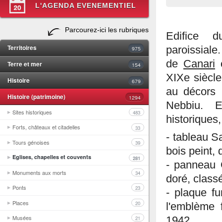
L'AGENDA EVENEMENTIEL
Parcourez-ici les rubriques
Edifice d
Territoires
paroissiale
975
de
Canari
c
Terre et mer
154
XIXe siècle
Histoire
679
au décors 
Histoire (patrimoine)
1294
Nebbiu. 
Sites historiques
483
historiques
Forts, châteaux et citadelles
33
- tableau S
Tours génoises
39
bois peint, 
Eglises, chapelles et couvents
281
- panneau C
Monuments aux morts
34
doré, class
Ponts
23
- plaque fu
Places
20
l'emblème 
Musées
1942.
21