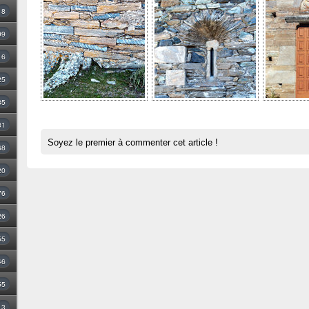
8
99
16
25
35
31
Soyez le premier à commenter cet article !
68
20
76
26
55
46
55
3