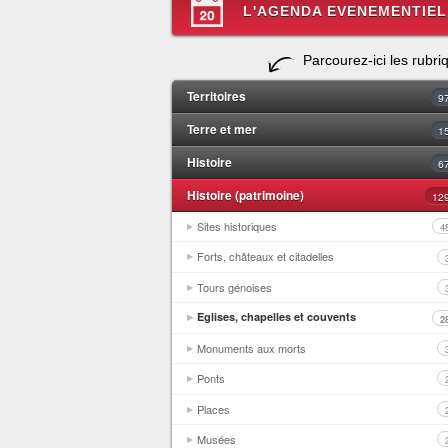
L'AGENDA EVENEMENTIEL
Parcourez-ici les rubri
Territoires
9
Terre et mer
1
Histoire
6
Histoire (patrimoine)
12
Sites historiques
4
Forts, châteaux et citadelles
Tours génoises
Eglises, chapelles et couvents
2
Monuments aux morts
Ponts
Places
Musées