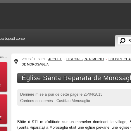
articipatif corse
s...
VOUS ÊTES ICI :
ACCUEIL
HISTOIRE (PATRIMOINE)
EGLISES, CH
DE MOROSAGLIA
Église Santa Reparata de Morosagl
E
Dernière mise à jour de cette page le
26/04/2013
Cantons concernés : Castifau-Merusaglia
E
Bâtie à 911 m d'altitude sur un mamelon dominant le village, 
(Santa Riparata) à
Morosaglia
était une église piévane, une église 