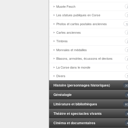
Musée Fesch
Les statues publiques en Corse
Photos et cartes postales anciennes
1
Cartes anciennes
Timbres
Monnaies et médailles
Blasons, armoiries, écussons et devises
La Corse dans le monde
Divers
Histoire (personnages historiques)
3
Généalogie
Littérature et bibliothèques
8
Théâtre et spectacles vivants
Cinéma et documentaires