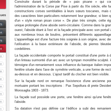
Construite durant la période de « paix pisane » qui c
l'administration de la Corse par Pise à partir du XIe siècle, elle fa
constructions corses semblables à leurs sœurs toscanes, mais qu
ques
des caractères bien particuliers notamment leur grandeur, si bien q
d'un « style roman pisan corse ». De plan très simple, cette ég
75
unique prolongée d'une abside semi-circulaire. Comme dans la grand
ouest, l'abside étant à l'est et la façade principale avec son portai
54
aux nombreux trous de boulins, présentent différents appareilla
L'appareillage est d'une facture très soignée à son origine, avec d
79
l'utilisation à la base extérieure de l’abside, de pierres bleu
94
cordelières.
La façade occidentale comporte le portail constitué d'une porte à 
83
d'un linteau surmonté d'un arc avec un tympan monolithe sculpté. À
33
témoigne d'un remaniement sous influence du baroque italien impor
fenêtre située dans l'axe de symétrie verticale, a une forme de re
39
au-dessus et en dessous. L'ajout tardif du clocher est bien visible.
81
Sur la façade nord on remarque l'existence d'une ancienne por
mortuaire portant les inscriptions : Pax Sepoltura di prete Desider
34
Morosaglia 1803 - 1873.
23
La façade sud possède une porte, une fenêtre ainsi qu'une fenêtre
20
l'abside.
Sa datation n'est pas définie car l’édifice a subi des remanie
21