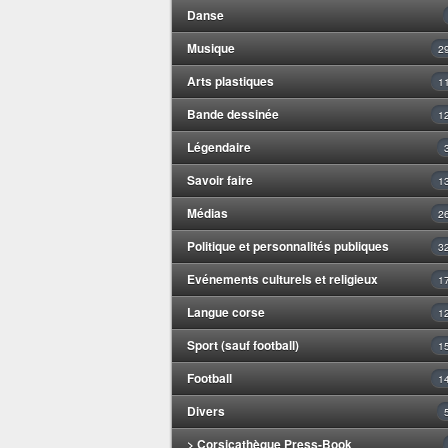
Danse
Musique
2
Arts plastiques
1
Bande dessinée
1
Légendaire
Savoir faire
1
Médias
2
Politique et personnalités publiques
3
Evénements culturels et religieux
1
Langue corse
1
Sport (sauf football)
1
Football
1
Divers
> Corsicathèque Press-Book