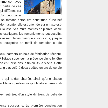
ommence avec
it partie de ces
i diffèrent par
u'on peut parler
lise romane corse est constituée d'une nef
e majorité, elle est orientée sur un axe est-
l à l'ouest. Ses murs montés en pierres locale
ges expliquant les remaniements successifs.
es assemblages presque à joints vifs, jusqu'à
tées, sculptées en motif de torsades ou de
deux battants en bois de fabrication récente,
 l'étage supérieur, la présence d'une fenêtre
té en Corse dès la fin du XVIe siècle. Cette
ctangle accolé à deux voûtes en arc-de-cercle
te qui a été obturée, ainsi qu'une plaque
io Mariani professore giubbilato e parroco di
-meutrière, d'un style différent de celle de
ments successifs. Le première construction