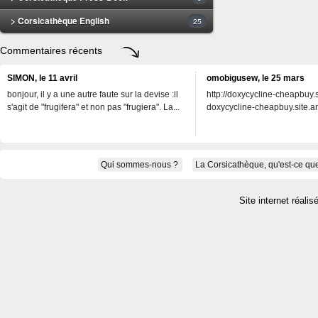
> Corsicathèque English
25
Commentaires récents
SIMON, le 11 avril
omobigusew, le 25 mars
bonjour, il y a une autre faute sur la devise :il
http://doxycycline-cheapbuy.si
s'agit de "frugifera" et non pas "frugiera". La...
doxycycline-cheapbuy.site.an
Qui sommes-nous ?
La Corsicathèque, qu'est-ce que
Site internet réalis