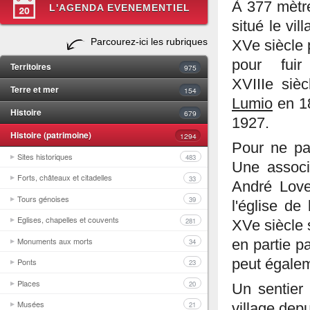
À 377 mètre
L'AGENDA EVENEMENTIEL
situé le vil
Parcourez-ici les rubriques
XVe siècle 
pour fui
Territoires
975
XVIIIe sièc
Terre et mer
154
Lumio
en 18
Histoire
679
1927.
Histoire (patrimoine)
1294
Pour ne pas
Sites historiques
483
Une assoc
Forts, châteaux et citadelles
33
André Lovel
Tours génoises
39
l'église de
Eglises, chapelles et couvents
281
XVe siècle 
Monuments aux morts
34
en partie p
peut égaleme
Ponts
23
Places
20
Un sentier
Musées
21
village dep