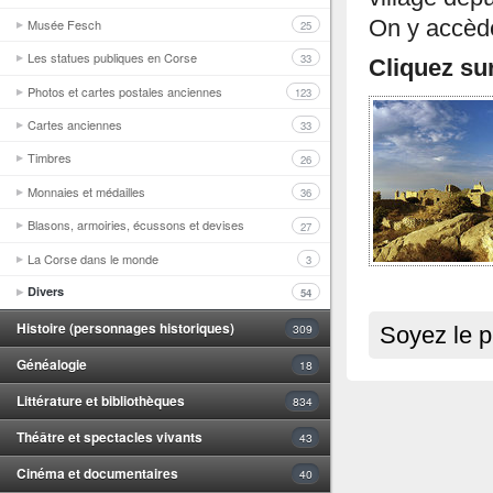
Musée Fesch
On y accède
25
Les statues publiques en Corse
33
Cliquez su
Photos et cartes postales anciennes
123
Cartes anciennes
33
Timbres
26
Monnaies et médailles
36
Blasons, armoiries, écussons et devises
27
La Corse dans le monde
3
Divers
54
Histoire (personnages historiques)
309
Soyez le p
Généalogie
18
Littérature et bibliothèques
834
Théâtre et spectacles vivants
43
Cinéma et documentaires
40