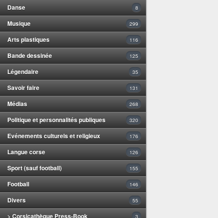
Danse
8
Musique
299
Arts plastiques
116
Bande dessinée
125
Légendaire
35
Savoir faire
131
Médias
268
Politique et personnalités publiques
320
Evénements culturels et religieux
176
Langue corse
126
Sport (sauf football)
155
Football
146
Divers
55
> Corsicathèque Press-Book
3