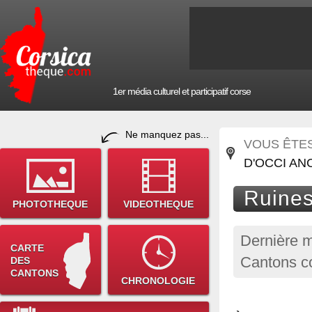
1er média culturel et participatif corse
Ne manquez pas...
VOUS ÊTES 
D'OCCI AN
Ruines
PHOTOTHEQUE
VIDEOTHEQUE
Dernière m
CARTE
Cantons co
DES
CANTONS
CHRONOLOGIE