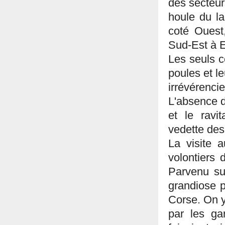
des secteur
houle du l
coté Ouest,
Sud-Est à E
Les seuls c
poules et l
irrévérenc
L'absence de
et le ravi
vedette des
La visite 
volontiers
Parvenu sur
grandiose 
Corse. On y
par les ga