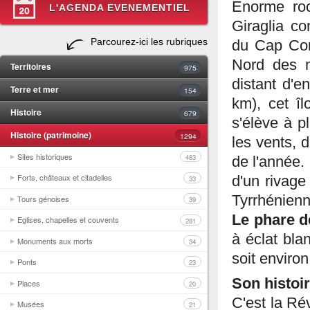
Enorme roch
L'AGENDA EVENEMENTIEL
Giraglia co
Parcourez-ici les rubriques
du Cap Cor
Nord des m
Territoires
975
distant d'e
Terre et mer
154
km), cet î
Histoire
679
s'élève à p
Histoire (patrimoine)
1294
les vents, d
Sites historiques
483
de l'année.
Forts, châteaux et citadelles
d'un rivage
33
Tyrrhénienn
Tours génoises
39
Le phare d
Eglises, chapelles et couvents
281
à éclat bla
Monuments aux morts
34
soit enviro
Ponts
23
Son histoir
Places
20
C'est la Ré
Musées
21