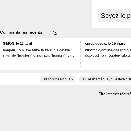
Soyez le p
Commentaires récents
SIMON, le 11 avril
omobigusew, le 25 mars
bonjour, il y a une autre faute sur la devise :il
http://doxycycline-cheapbuy.si
s'agit de "frugifera" et non pas "frugiera". La...
doxycycline-cheapbuy.site.an
Qui sommes-nous ?
La Corsicathèque, qu'est-ce que
Site internet réalis