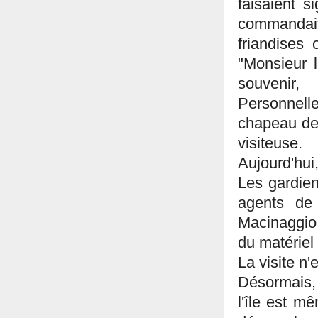
faisaient s
commandait 
friandises 
"Monsieur l
souvenir
Personnelle
chapeau de
visiteuse.
Aujourd'hui
Les gardien
agents de
Macinaggio 
du matériel 
La visite n
Désormais, 
l'île est mê