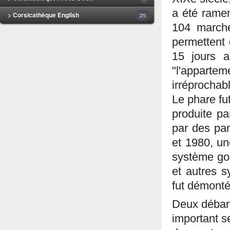
a été ramen
> Corsicathèque English
25
104 marche
permettent 
15 jours a
"l'appartem
irréprochabl
Le phare fut
produite pa
par des pa
et 1980, un
système goni
et autres s
fut démonté
Deux débarc
important se