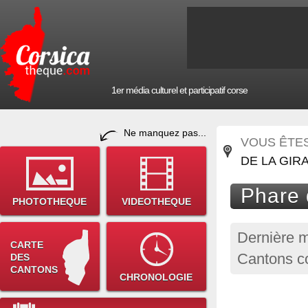
1er média culturel et participatif corse
Ne manquez pas...
VOUS ÊTES 
DE LA GIRA
Phare 
PHOTOTHEQUE
VIDEOTHEQUE
Dernière m
CARTE
Cantons c
DES
CANTONS
CHRONOLOGIE