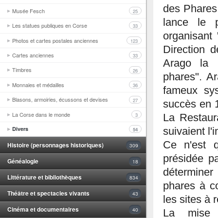
des Phares 
Musée Fesch
25
lance le 
Les statues publiques en Corse
33
organisant 
Photos et cartes postales anciennes
123
Direction 
Cartes anciennes
33
Arago la 
Timbres
26
phares". Ar
Monnaies et médailles
36
fameux sys
Blasons, armoiries, écussons et devises
27
succès en 1
La Corse dans le monde
3
La Restaura
Divers
suivaient l
54
Ce n'est 
Histoire (personnages historiques)
309
présidée pa
Généalogie
18
déterminer
Littérature et bibliothèques
834
phares à co
Théâtre et spectacles vivants
43
les sites à 
Cinéma et documentaires
40
La mise 