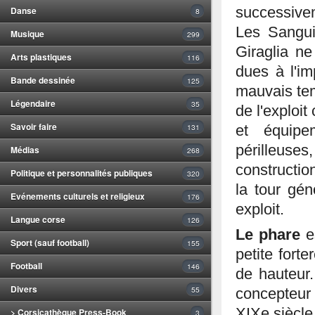
Danse
successivem
8
Les Sangui
Musique
299
Giraglia n
Arts plastiques
116
dues à l'im
Bande dessinée
125
mauvais tem
Légendaire
35
de l'exploit
Savoir faire
131
et équipe
périlleuses
Médias
268
constructio
Politique et personnalités publiques
320
la tour gén
Evénements culturels et religieux
176
exploit.
Langue corse
126
Le phare
e
Sport (sauf football)
155
petite fort
Football
146
de hauteur.
Divers
55
concepteur
XIXe siècle,
> Corsicathèque Press-Book
3