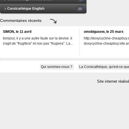
> Corsicathèque English
25
Commentaires récents
SIMON, le 11 avril
omobigusew, le 25 mars
bonjour, il y a une autre faute sur la devise :il
http://doxycycline-cheapbuy.si
s'agit de "frugifera" et non pas "frugiera". La...
doxycycline-cheapbuy.site.an
Qui sommes-nous ?
La Corsicathèque, qu'est-ce que
Site internet réalis