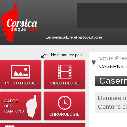
1er média culturel et participatif corse
Ne manquez pas...
VOUS ÊTES 
CASERNE 
Casern
PHOTOTHEQUE
VIDEOTHEQUE
Dernière m
CARTE
Cantons co
DES
CANTONS
CHRONOLOGIE