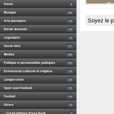
Danse
8
Musique
299
Soyez le p
Arts plastiques
116
Bande dessinée
125
Légendaire
35
Savoir faire
131
Médias
268
Politique et personnalités publiques
320
Evénements culturels et religieux
176
Langue corse
126
Sport (sauf football)
155
Football
146
Divers
55
> Corsicathèque Press-Book
3