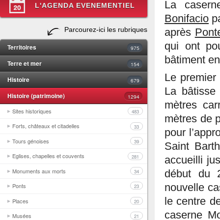
La casern
L'AGENDA EVENEMENTIEL
Bonifacio
pa
Parcourez-ici les rubriques
après
Pont
qui ont po
Territoires
975
bâtiment en
Terre et mer
154
Le premier 
Histoire
679
La bâtisse 
Histoire (patrimoine)
1294
mètres car
Sites historiques
483
mètres de p
Forts, châteaux et citadelles
33
pour l’appr
Tours génoises
39
Saint Bart
Eglises, chapelles et couvents
281
accueilli j
Monuments aux morts
34
début du 2
nouvelle ca
Ponts
23
le centre d
Places
20
caserne Mo
Musées
21