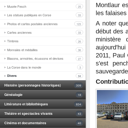
Montlaur es
Musée Fesch
25
les falaises
Les statues publiques en Corse
33
A noter que
Photos et cartes postales anciennes
123
début des a
Cartes anciennes
33
ministère
Timbres
26
aujourd'hu
Monnaies et médailles
36
2011, Paul 
Blasons, armoiries, écussons et devises
27
s'est penc
La Corse dans le monde
3
sauvegard
Divers
54
Contributi
Histoire (personnages historiques)
309
Généalogie
18
Littérature et bibliothèques
834
Théâtre et spectacles vivants
43
Cinéma et documentaires
40