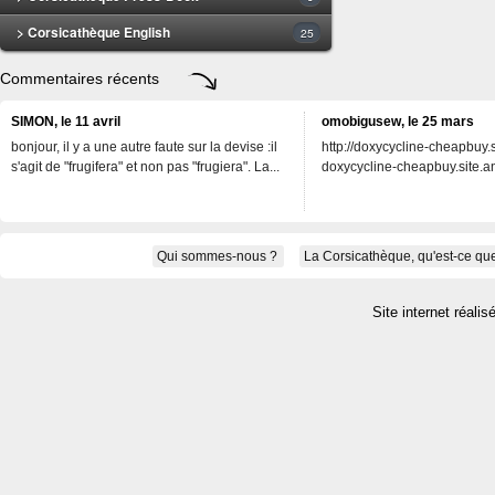
> Corsicathèque English
25
Commentaires récents
SIMON, le 11 avril
omobigusew, le 25 mars
bonjour, il y a une autre faute sur la devise :il
http://doxycycline-cheapbuy.si
s'agit de "frugifera" et non pas "frugiera". La...
doxycycline-cheapbuy.site.an
Qui sommes-nous ?
La Corsicathèque, qu'est-ce que
Site internet réalis