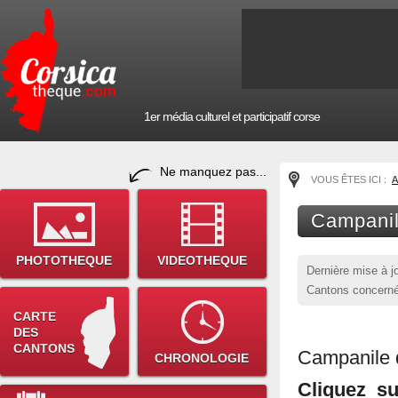
1er média culturel et participatif corse
Ne manquez pas...
VOUS ÊTES ICI :
A
Campanil
PHOTOTHEQUE
VIDEOTHEQUE
Dernière mise à j
Cantons concerné
CARTE
DES
CANTONS
Campanile
CHRONOLOGIE
Cliquez s