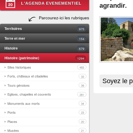
L'AGENDA EVENEMENTIEL
agrandir.
Parcourez-ici les rubriques
Territoires
975
Terre et mer
154
Histoire
679
Histoire (patrimoine)
1294
Sites historiques
483
Forts, châteaux et citadelles
33
Soyez le p
Tours génoises
39
Eglises, chapelles et couvents
281
Monuments aux morts
34
Ponts
23
Places
20
Musées
21