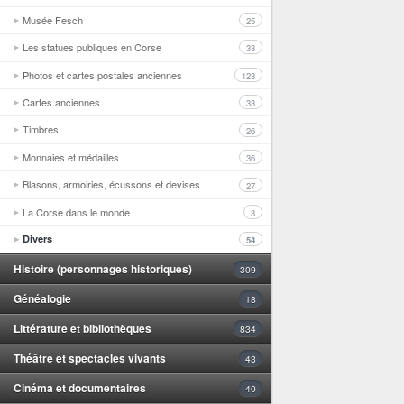
Musée Fesch
25
Les statues publiques en Corse
33
Photos et cartes postales anciennes
123
Cartes anciennes
33
Timbres
26
Monnaies et médailles
36
Blasons, armoiries, écussons et devises
27
La Corse dans le monde
3
Divers
54
Histoire (personnages historiques)
309
Généalogie
18
Littérature et bibliothèques
834
Théâtre et spectacles vivants
43
Cinéma et documentaires
40