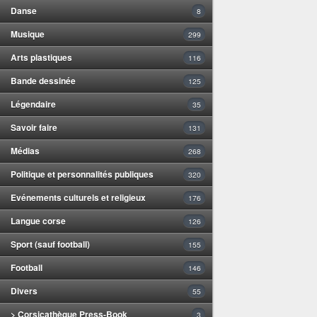
Danse
8
Musique
299
Arts plastiques
116
Bande dessinée
125
Légendaire
35
Savoir faire
131
Médias
268
Politique et personnalités publiques
320
Evénements culturels et religieux
176
Langue corse
126
Sport (sauf football)
155
Football
146
Divers
55
> Corsicathèque Press-Book
3