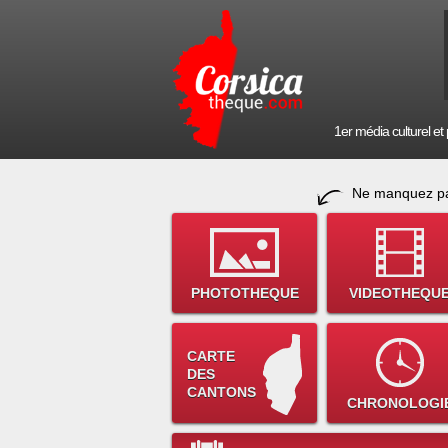
1er média culturel et p
Ne manquez pa
PHOTOTHEQUE
VIDEOTHEQU
CARTE
DES
CANTONS
CHRONOLOGI