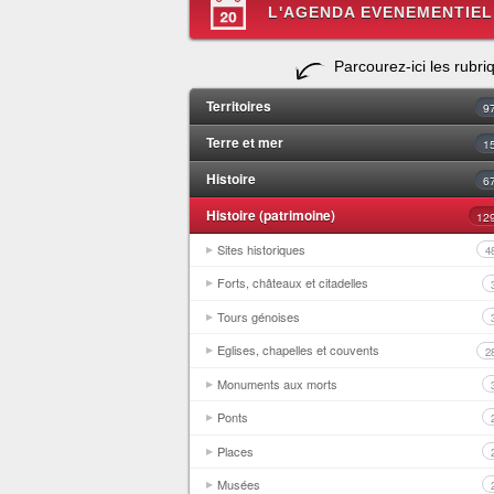
L'AGENDA EVENEMENTIEL
Parcourez-ici les rubri
Territoires
9
Terre et mer
1
Histoire
6
Histoire (patrimoine)
12
Sites historiques
4
Forts, châteaux et citadelles
Tours génoises
Eglises, chapelles et couvents
2
Monuments aux morts
Ponts
Places
Musées