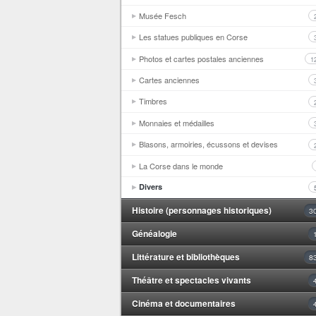
Musée Fesch
Les statues publiques en Corse
Photos et cartes postales anciennes
1
Cartes anciennes
Timbres
Monnaies et médailles
Blasons, armoiries, écussons et devises
La Corse dans le monde
Divers
Histoire (personnages historiques)
3
Généalogie
Littérature et bibliothèques
8
Théâtre et spectacles vivants
Cinéma et documentaires