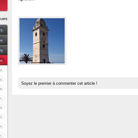
ques
75
54
79
94
83
33
Soyez le premier à commenter cet article !
39
81
34
23
20
21