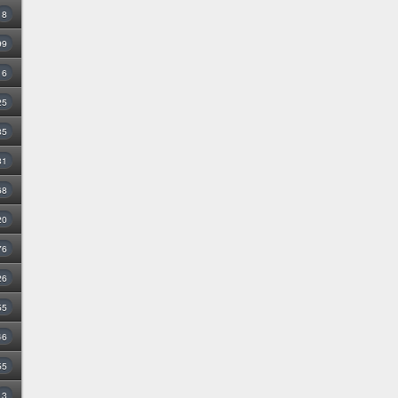
8
99
16
25
35
31
68
20
76
26
55
46
55
3