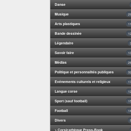
Danse
Musique
2
Arts plastiques
1
Bande dessinée
1
Légendaire
Savoir faire
1
Médias
2
Politique et personnalités publiques
3
Evénements culturels et religieux
1
Langue corse
1
Sport (sauf football)
1
Football
1
Divers
> Corsicathèque Press-Book