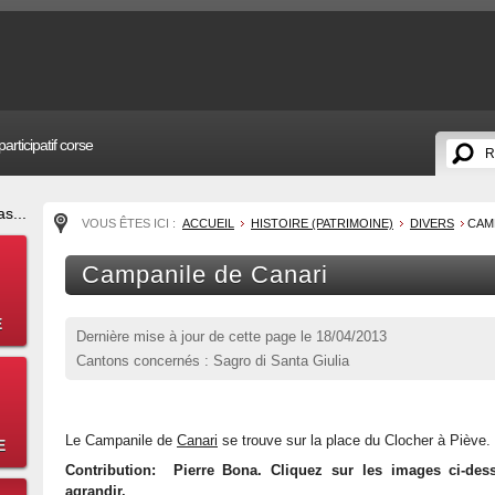
articipatif corse
s...
VOUS ÊTES ICI :
ACCUEIL
HISTOIRE (PATRIMOINE)
DIVERS
CAM
Campanile de Canari
E
Dernière mise à jour de cette page le
18/04/2013
Cantons concernés : Sagro di Santa Giulia
Le Campanile de
Canari
se trouve sur la place du Clocher à Piève.
E
Contribution: Pierre Bona. Cliquez sur les images ci-des
agrandir.