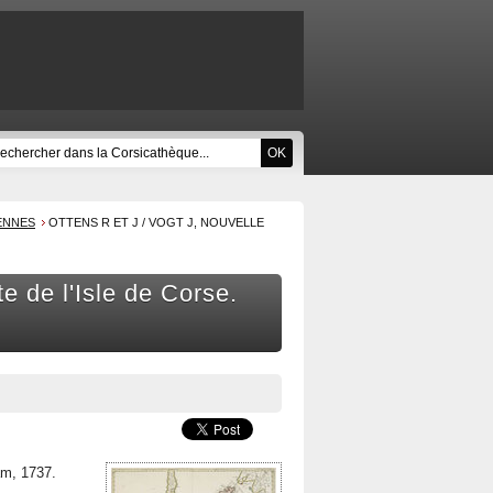
ENNES
OTTENS R ET J / VOGT J, NOUVELLE
te de l'Isle de Corse.
am, 1737.