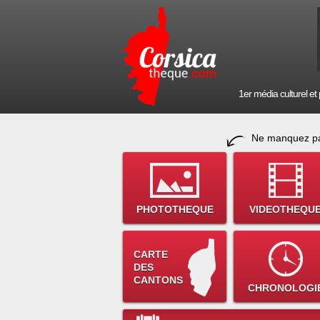
1er média culturel et p
Ne manquez pa
PHOTOTHEQUE
VIDEOTHEQU
CARTE
DES
CANTONS
CHRONOLOGI