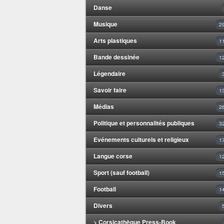
Danse
Musique
2
Arts plastiques
1
Bande dessinée
1
Légendaire
Savoir faire
1
Médias
2
Politique et personnalités publiques
3
Evénements culturels et religieux
1
Langue corse
1
Sport (sauf football)
1
Football
1
Divers
> Corsicathèque Press-Book