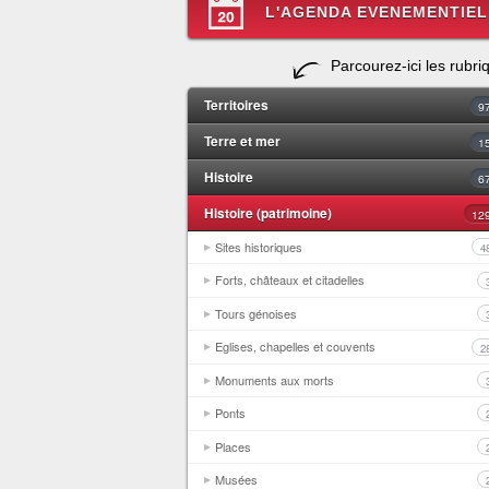
L'AGENDA EVENEMENTIEL
Parcourez-ici les rubri
Territoires
9
Terre et mer
1
Histoire
6
Histoire (patrimoine)
12
Sites historiques
4
Forts, châteaux et citadelles
Tours génoises
Eglises, chapelles et couvents
2
Monuments aux morts
Ponts
Places
Musées