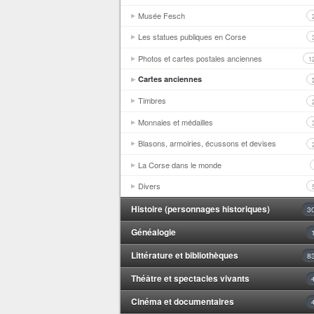
Musée Fesch
Les statues publiques en Corse
Photos et cartes postales anciennes
1
Cartes anciennes
Timbres
Monnaies et médailles
Blasons, armoiries, écussons et devises
La Corse dans le monde
Divers
Histoire (personnages historiques)
3
Généalogie
Littérature et bibliothèques
8
Théâtre et spectacles vivants
Cinéma et documentaires