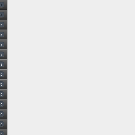
8
99
16
25
35
31
68
20
76
26
55
46
55
3