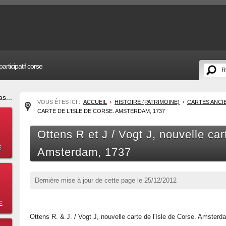
articipatif corse
s...
VOUS ÊTES ICI :
ACCUEIL
HISTOIRE (PATRIMOINE)
CARTES ANCI
CARTE DE L'ISLE DE CORSE. AMSTERDAM, 1737
Ottens R et J / Vogt J, nouvelle car
E
Amsterdam, 1737
Dernière mise à jour de cette page le
25/12/2012
E
Ottens R. & J. / Vogt J, nouvelle carte de l'Isle de Corse. Amsterd