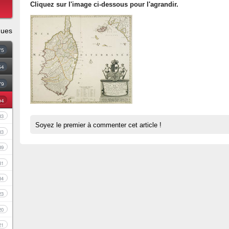
Cliquez sur l'image ci-dessous pour l'agrandir.
ques
75
54
79
94
83
Soyez le premier à commenter cet article !
33
39
81
34
23
20
21