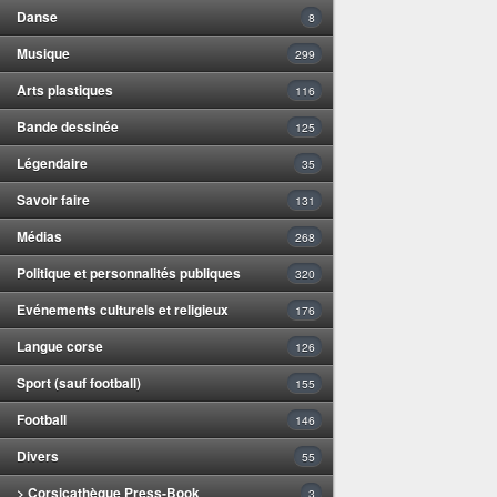
Danse
8
Musique
299
Arts plastiques
116
Bande dessinée
125
Légendaire
35
Savoir faire
131
Médias
268
Politique et personnalités publiques
320
Evénements culturels et religieux
176
Langue corse
126
Sport (sauf football)
155
Football
146
Divers
55
> Corsicathèque Press-Book
3