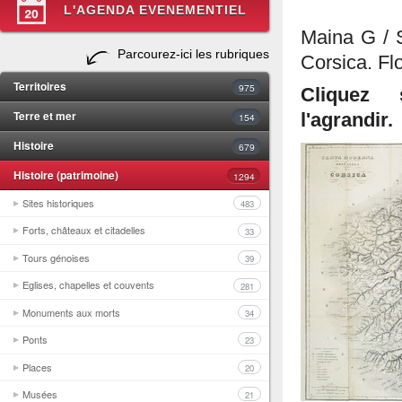
L'AGENDA EVENEMENTIEL
Maina G / S
Parcourez-ici les rubriques
Corsica. Fl
Territoires
975
Cliquez 
Terre et mer
l'agrandir.
154
Histoire
679
Histoire (patrimoine)
1294
Sites historiques
483
Forts, châteaux et citadelles
33
Tours génoises
39
Eglises, chapelles et couvents
281
Monuments aux morts
34
Ponts
23
Places
20
Musées
21