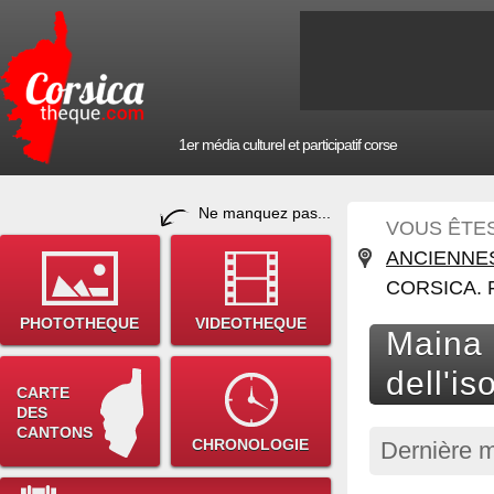
1er média culturel et participatif corse
Ne manquez pas...
VOUS ÊTES 
ANCIENNE
CORSICA. 
PHOTOTHEQUE
VIDEOTHEQUE
Maina 
dell'is
CARTE
DES
CANTONS
CHRONOLOGIE
Dernière m