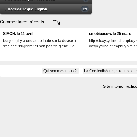
> Corsicathèque English
25
Commentaires récents
SIMON, le 11 avril
omobigusew, le 25 mars
bonjour, il y a une autre faute sur la devise :il
http://doxycycline-cheapbuy.si
s'agit de "frugifera" et non pas "frugiera". La...
doxycycline-cheapbuy.site.an
Qui sommes-nous ?
La Corsicathèque, qu'est-ce que
Site internet réalis