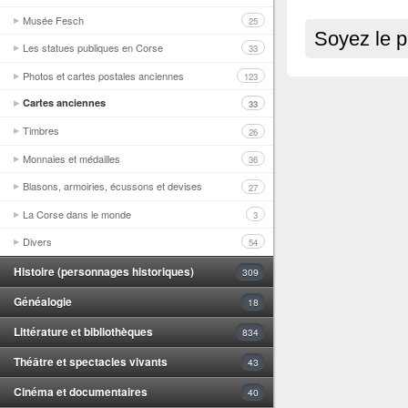
Musée Fesch
25
Soyez le p
Les statues publiques en Corse
33
Photos et cartes postales anciennes
123
Cartes anciennes
33
Timbres
26
Monnaies et médailles
36
Blasons, armoiries, écussons et devises
27
La Corse dans le monde
3
Divers
54
Histoire (personnages historiques)
309
Généalogie
18
Littérature et bibliothèques
834
Théâtre et spectacles vivants
43
Cinéma et documentaires
40