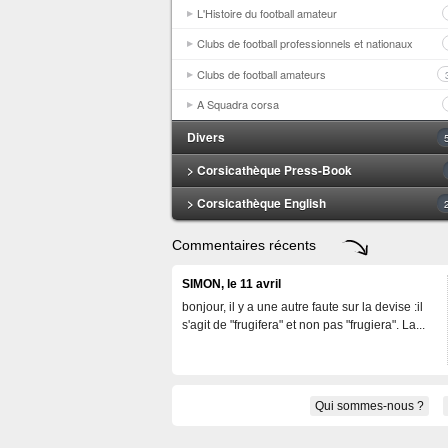
L'Histoire du football amateur
Clubs de football professionnels et nationaux
Clubs de football amateurs
A Squadra corsa
Divers
> Corsicathèque Press-Book
> Corsicathèque English
Commentaires récents
SIMON, le 11 avril
bonjour, il y a une autre faute sur la devise :il
s'agit de "frugifera" et non pas "frugiera". La...
Qui sommes-nous ?