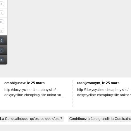
2
7
37
3
55
3
25
omobigusew, le 25 mars
utahijewooym, le 25 mars
http://doxycycline-cheapbuy.site/ -
http://doxycycline-cheapbuy.site/ -
doxycycline-cheapbuy.site.ankor <a...
doxycycline-cheapbuy.site.ankor <
La Corsicathèque, qu'est-ce que c'est ?
Contribuez à faire grandir la Corsicat