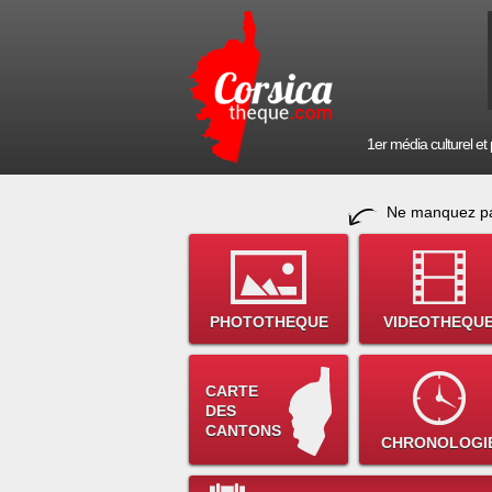
1er média culturel et p
Ne manquez pa
PHOTOTHEQUE
VIDEOTHEQU
CARTE
DES
CANTONS
CHRONOLOGI