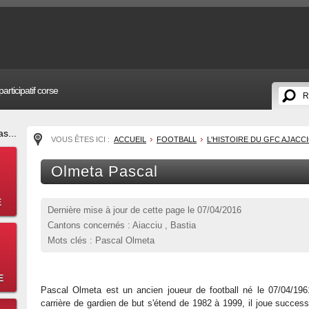
articipatif corse
s...
VOUS ÊTES ICI :
ACCUEIL
FOOTBALL
L'HISTOIRE DU GFC AJACC
Olmeta Pascal
E
Dernière mise à jour de cette page le
07/04/2016
Cantons concernés : Aiacciu , Bastia
Mots clés : Pascal Olmeta
E
Pascal Olmeta est un ancien joueur de football né le 07/04/19
carrière de gardien de but s'étend de 1982 à 1999, il joue succe