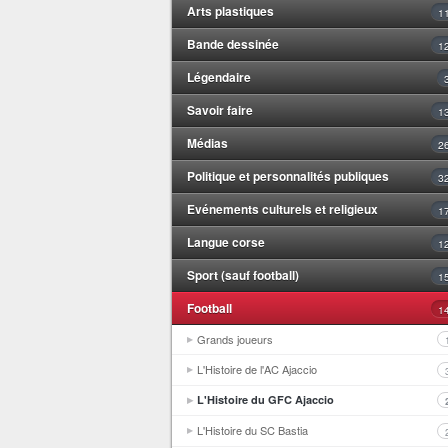
Arts plastiques
1
Bande dessinée
1
Légendaire
Savoir faire
1
Médias
2
Politique et personnalités publiques
3
Evénements culturels et religieux
1
Langue corse
1
Sport (sauf football)
1
Football
1
Grands joueurs
L'Histoire de l'AC Ajaccio
L'Histoire du GFC Ajaccio
L'Histoire du SC Bastia