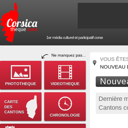
1er média culturel et participatif corse
Ne manquez pas...
VOUS ÊTES 
NOUVEAU D
Nouvea
PHOTOTHEQUE
VIDEOTHEQUE
Dernière m
CARTE
Cantons co
DES
CANTONS
CHRONOLOGIE