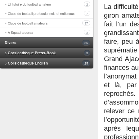
L'Histoire du football amateur
2
La difficult
Clubs de football professionnels et nationaux
7
giron amate
Clubs de football amateurs
fait l’un d
37
grandissant
A Squadra corsa
3
faire, peu 
Divers
55
suprématie 
> Corsicathèque Press-Book
3
Grand Ajacci
> Corsicathèque English
25
finances au
l’anonymat 
et là, par
reprochés.
d’assommoir
relever ce
l’opportuni
après leq
professio