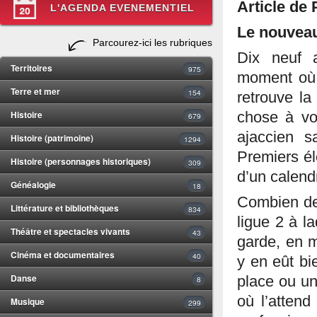
Article de 
L'AGENDA EVENEMENTIEL
Le nouveau
Parcourez-ici les rubriques
Dix neuf a
Territoires
975
moment où 
Terre et mer
154
retrouve la
Histoire
chose à voi
679
ajaccien s
Histoire (patrimoine)
1294
Premiers él
Histoire (personnages historiques)
309
d’un calend
Généalogie
18
Combien de 
Littérature et bibliothèques
834
ligue 2 à l
Théâtre et spectacles vivants
43
garde, en m
Cinéma et documentaires
40
y en eût bi
Danse
place ou un
8
où l’attend
Musique
299