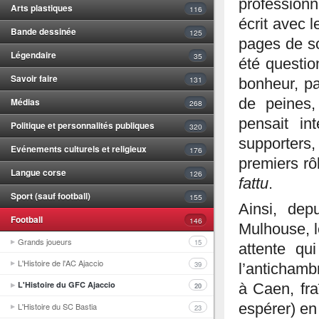
professionn
Arts plastiques
116
écrit avec 
Bande dessinée
125
pages de so
Légendaire
35
été questi
Savoir faire
131
bonheur, pa
Médias
de peines,
268
pensait in
Politique et personnalités publiques
320
supporters, 
Evénements culturels et religieux
176
premiers rô
Langue corse
126
fattu
.
Sport (sauf football)
155
Ainsi, de
Football
146
Mulhouse, l
Grands joueurs
15
attente qu
L'Histoire de l'AC Ajaccio
39
l’antichambr
L'Histoire du GFC Ajaccio
à Caen, fr
20
espérer) en 
L'Histoire du SC Bastia
23