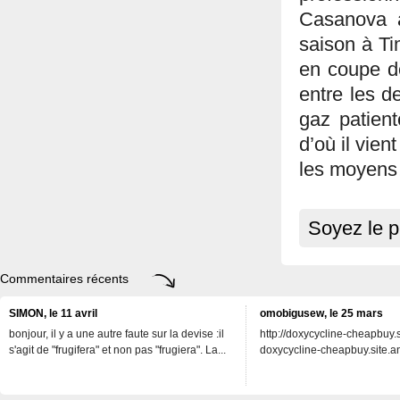
Casanova a
saison à Tim
en coupe de
entre les d
gaz patient
d’où il vien
les moyen
Soyez le p
Commentaires récents
SIMON, le 11 avril
omobigusew, le 25 mars
bonjour, il y a une autre faute sur la devise :il
http://doxycycline-cheapbuy.si
s'agit de "frugifera" et non pas "frugiera". La...
doxycycline-cheapbuy.site.an