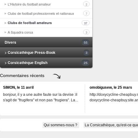
L'Histoire du football amateur
2
Clubs de football professionnels et nationaux
7
Clubs de football amateurs
37
A Squadra corsa
3
Divers
55
> Corsicathèque Press-Book
3
> Corsicathèque English
25
Commentaires récents
SIMON, le 11 avril
omobigusew, le 25 mars
bonjour, il y a une autre faute sur la devise :il
http://doxycycline-cheapbuy.si
s'agit de "frugifera" et non pas "frugiera". La...
doxycycline-cheapbuy.site.an
Qui sommes-nous ?
La Corsicathèque, qu'est-ce que