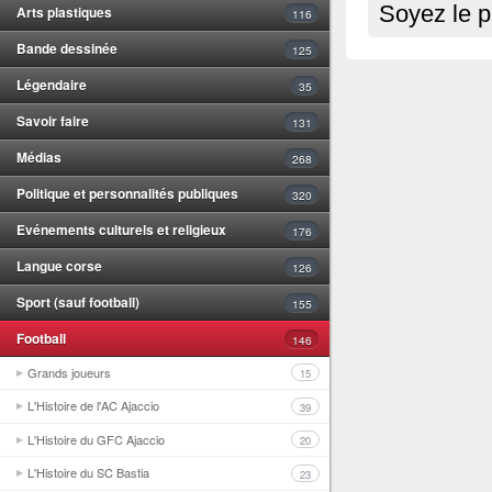
Soyez le p
Arts plastiques
116
Bande dessinée
125
Légendaire
35
Savoir faire
131
Médias
268
Politique et personnalités publiques
320
Evénements culturels et religieux
176
Langue corse
126
Sport (sauf football)
155
Football
146
Grands joueurs
15
L'Histoire de l'AC Ajaccio
39
L'Histoire du GFC Ajaccio
20
L'Histoire du SC Bastia
23