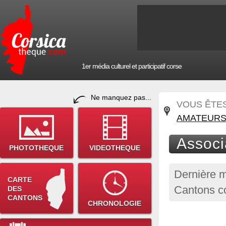
1er média culturel et participatif corse
Ne manquez pas...
VOUS ÊTES 
AMATEUR
Associ
PHOTOTHEQUE
VIDEOTHEQUE
Dernière m
CARTE
Cantons c
DES
CANTONS
CHRONOLOGIE