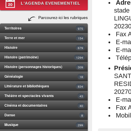
Adre
L'AGENDA EVENEMENTIEL
stade
LING
Parcourez-ici les rubriques
2023
Territoires
975
Fax A
Terre et mer
154
E-mail
Histoire
679
E-mail
Histoire (patrimoine)
Télép
1294
Histoire (personnages historiques)
Prési
309
SANT
Généalogie
18
RESI
Littérature et bibliothèques
834
2027
Théâtre et spectacles vivants
43
E-mai
Cinéma et documentaires
40
Fax A
Mobil
Danse
8
Musique
299