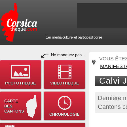
1er média culturel et participatif corse
Ne manquez pas...
VOUS ÊTES 
MANIFEST
Calvi 
PHOTOTHEQUE
VIDEOTHEQUE
Dernière m
CARTE
Cantons co
DES
CANTONS
CHRONOLOGIE