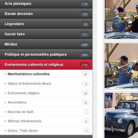
Arts plastiques
116
Bande dessinée
125
Légendaire
35
Savoir faire
131
Médias
268
Politique et personnalités publiques
320
Evénements culturels et religieux
176
Manifestations culturelles
47
Salons et événements divers
13
Evènements religieux
28
Associations
60
Marchés de Noël
7
Affiches d'événements
12
Divers / Faits divers
9