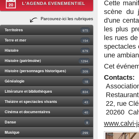
Cette manif
L'AGENDA EVENEMENTIEL
scène du j
Parcourez-ici les rubriques
d'une centa
les plus pr
Territoires
975
les rues de
Terre et mer
154
spectacles 
Histoire
679
une ambianc
Histoire (patrimoine)
1294
Cet événeme
Histoire (personnages historiques)
309
Contacts:
Généalogie
18
Association
Littérature et bibliothèques
834
Restaurant 
Théâtre et spectacles vivants
43
22, rue Cl
20260 Cal
Cinéma et documentaires
40
Danse
www.calvi-j
8
Musique
299