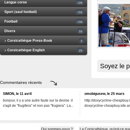
Langue corse
126
Sport (sauf football)
155
Football
146
Divers
55
> Corsicathèque Press-Book
3
> Corsicathèque English
25
Soyez le p
Commentaires récents
SIMON, le 11 avril
omobigusew, le 25 mars
bonjour, il y a une autre faute sur la devise :il
http://doxycycline-cheapbuy.si
s'agit de "frugifera" et non pas "frugiera". La...
doxycycline-cheapbuy.site.an
Qui sommes-nous ?
La Corsicathèque, qu'est-ce que