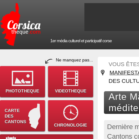
1er média culturel et participatif corse
Ne manquez pas...
VOUS ÊTES 
MANIFEST
DES CULT
PHOTOTHEQUE
VIDEOTHEQUE
Arte Ma
médite
CARTE
DES
CANTONS
CHRONOLOGIE
Dernière m
Cantons co