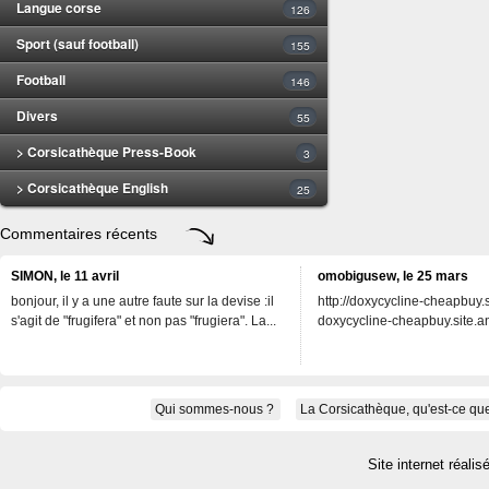
Langue corse
126
Sport (sauf football)
155
Football
146
Divers
55
> Corsicathèque Press-Book
3
> Corsicathèque English
25
Commentaires récents
SIMON, le 11 avril
omobigusew, le 25 mars
bonjour, il y a une autre faute sur la devise :il
http://doxycycline-cheapbuy.si
s'agit de "frugifera" et non pas "frugiera". La...
doxycycline-cheapbuy.site.an
Qui sommes-nous ?
La Corsicathèque, qu'est-ce que
Site internet réalis