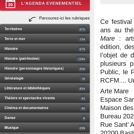
L'AGENDA EVENEMENTIEL
Parcourez-ici les rubriques
Ce festival
Territoires
ans au thé
975
Mare
: art
Terre et mer
154
édition, de
Histoire
679
l’objet de 
Histoire (patrimoine)
1294
plusieurs p
Histoire (personnages historiques)
309
Public, le 
Généalogie
18
RCFM.... Un
Littérature et bibliothèques
834
Arte Mare
Théâtre et spectacles vivants
43
Espace San
Maison des
Cinéma et documentaires
40
Bureau 202
Danse
8
Rue Sant’ 
Musique
299
20200 Bast