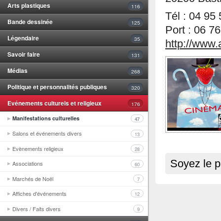
Arts plastiques
116
Tél : 04 95
Bande dessinée
125
Port : 06 7
Légendaire
35
http://www.
Savoir faire
131
Médias
268
Politique et personnalités publiques
320
Evénements culturels et religieux
176
Manifestations culturelles
47
Salons et événements divers
13
Evènements religieux
28
Soyez le p
Associations
60
Marchés de Noël
7
Affiches d'événements
12
Divers / Faits divers
9