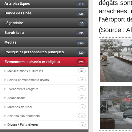
dégâts son
Arts plastiques
116
arrachées, 
Bande dessinée
125
l'aéroport 
Légendaire
35
(Source : A
Savoir faire
131
Médias
268
Politique et personnalités publiques
320
Evénements culturels et religieux
176
Manifestations culturelles
47
Salons et événements divers
13
Evènements religieux
28
Associations
60
Marchés de Noël
7
Affiches d'événements
12
Divers / Faits divers
9