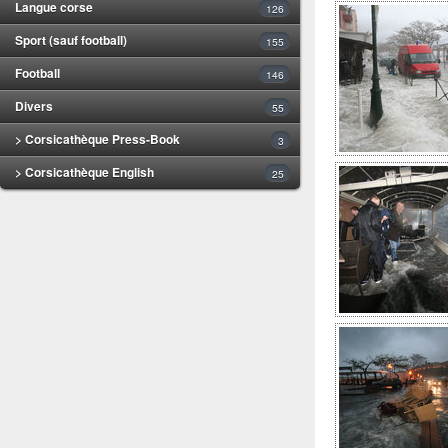
Langue corse
126
Sport (sauf football)
155
Football
146
Divers
55
> Corsicathèque Press-Book
3
> Corsicathèque English
25