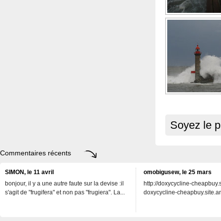
Soyez le p
Commentaires récents
SIMON, le 11 avril
omobigusew, le 25 mars
bonjour, il y a une autre faute sur la devise :il
http://doxycycline-cheapbuy.si
s'agit de "frugifera" et non pas "frugiera". La...
doxycycline-cheapbuy.site.an