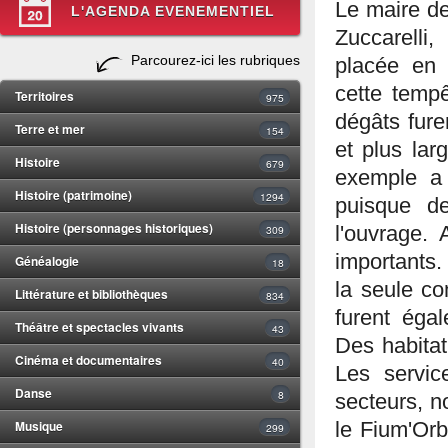
Le maire de
L'AGENDA EVENEMENTIEL
Zuccarelli
Parcourez-ici les rubriques
placée en 
cette temp
Territoires
975
dégâts fure
Terre et mer
154
et plus lar
Histoire
679
exemple a 
Histoire (patrimoine)
1294
puisque d
Histoire (personnages historiques)
309
l'ouvrage. 
importants.
Généalogie
18
la seule c
Littérature et bibliothèques
834
furent éga
Théâtre et spectacles vivants
43
Des habita
Cinéma et documentaires
40
Les service
Danse
8
secteurs, n
Musique
le Fium'Orb
299