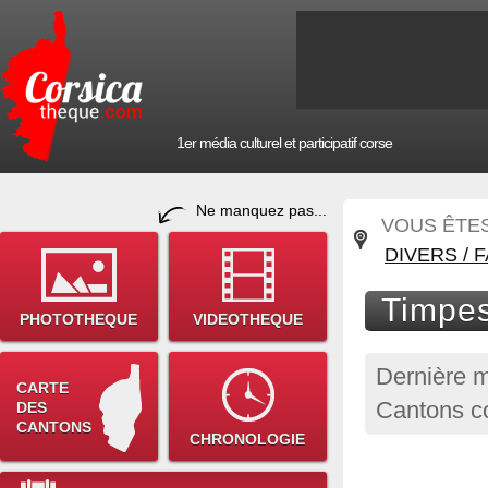
1er média culturel et participatif corse
Ne manquez pas...
VOUS ÊTES 
DIVERS / 
Timpes
PHOTOTHEQUE
VIDEOTHEQUE
Dernière m
CARTE
Cantons co
DES
CANTONS
CHRONOLOGIE